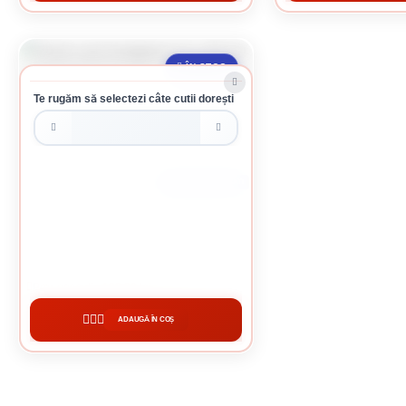
ÎN STOC
Te rugăm să selectezi câte cutii dorești
CUTIE DE 100 BUCATI
SURUB CAP HEXAGONAL 10 X 60 MM
1.32 Lei / bucati
Preț per cutie:
132.00 lei
ADAUGĂ ÎN COȘ
CUMPĂRĂ