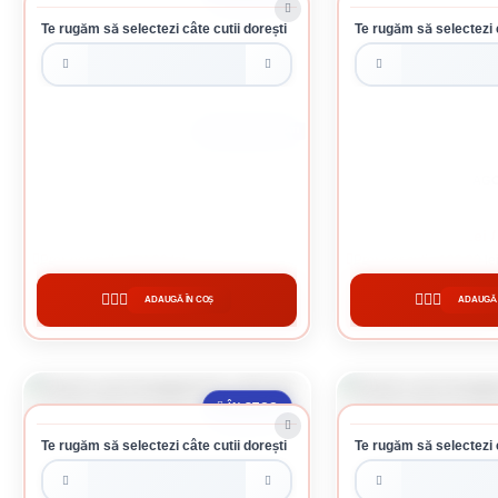
Te rugăm să selectezi câte cutii dorești
Te rugăm să selectezi c
CUTIE DE 200 BUCATI
SURUB CAP HEXAGONAL 8 X 40 MM
SURUB CAP HEXAGON
0.62 Lei / bucati
0.61 Lei /
Preț per cutie:
124.00 lei
Preț per cutie:
122.00 le
ADAUGĂ ÎN COȘ
ADAUGĂ 
CUMPĂRĂ
CUMPĂ
ÎN STOC
Te rugăm să selectezi câte cutii dorești
Te rugăm să selectezi c