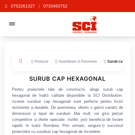
0752261327
|
0733450752
Produse
Asamblare si Feronerie
Surub cap hexa
SURUB CAP HEXAGONAL
Pentru proiectele tale de construcții, alege surub cap
hexagonal de înaltă calitate disponibile la SCI Distribution.
Aceste suruburi cap hexagonal sunt perfecte pentru fixări
rezistente și durabile. De asemenea, oferim o gamă variată de
dimensiuni și tipuri de suruburi. Mai mult, vei găsi prețuri
competitive și oferte speciale. Astfel, poți beneficia de livrare
rapidă în toată România. Prin urmare, asigură-ți succesul
proiectelor cu suruburi cap hexagonal de încredere.