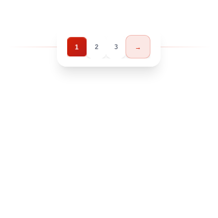
1
2
3
→