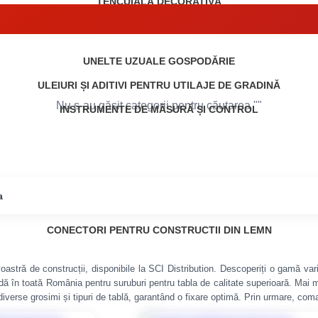
TENCUIALĂ DECORATIVĂ
UNELTE UZUALE GOSPODĂRIE
ULEIURI ȘI ADITIVI PENTRU UTILAJE DE GRADINĂ
Nu s-au găsit categorii pentru căutarea "
"
INSTRUMENTE DE MĂSURĂ ȘI CONTROL
a
CONECTORI PENTRU CONSTRUCTII DIN LEMN
astră de construcții, disponibile la SCI Distribution. Descoperiți o gamă varia
dă în toată România pentru suruburi pentru tabla de calitate superioară. Mai mu
u diverse grosimi și tipuri de tablă, garantând o fixare optimă. Prin urmare, com