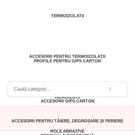
TERMOIZOLATII
ACCESORII PENTRU TERMOIZOLAȚII
PROFILE PENTRU GIPS CARTON
ORGANE DE ASAMBLARE ȘI FERONERIE
TABLĂ DREAPTĂ
PLĂCI GIPS CARTON
ACCESORII PENTRU GĂURIRE
HIDROIZATII
ACCESORII GIPS CARTON
ACCESORII PENTRU TĂIERE, DEGROȘARE ȘI PERIERE
ROLE ABRAZIVE