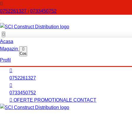
0752261327
|
0733450752
Acasa
Magazin
Cos
Profil
0752261327
0733450752
OFERTE PROMOTIONALE
CONTACT