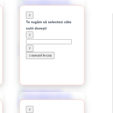
Te rugăm să selectezi câte
cutii dorești
l
Surub autoforant rosu cap hexagonal EPDM 4.8 x 20
mm
0.14 Lei / buc
ADAUGĂ ÎN COȘ
Preț per cutie:
35.00 lei
CUMPĂRĂ