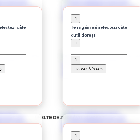
lectezi câte
Te rugăm să selectezi câte
cutii dorești
 cap hexagonal EPDM metal
Surub autoforant zincat cap hexagonal EPDM meta
4.8 x 35 mm
0.18 Lei / buc
Ș
ADAUGĂ ÎN COȘ
utie:
40.00 lei
Preț per cutie:
45.25 lei
CUMPĂRĂ
UNELTE DE ZUGRĂVIT ȘI VOPSIT