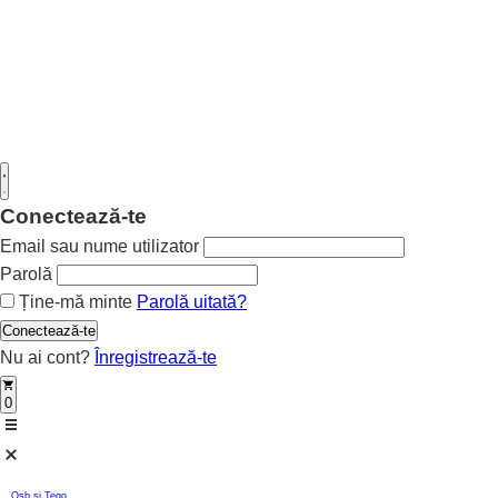
Conectează-te
Email sau nume utilizator
Parolă
Ține-mă minte
Parolă uitată?
Conectează-te
Nu ai cont?
Înregistrează-te
0
Osb si Tego