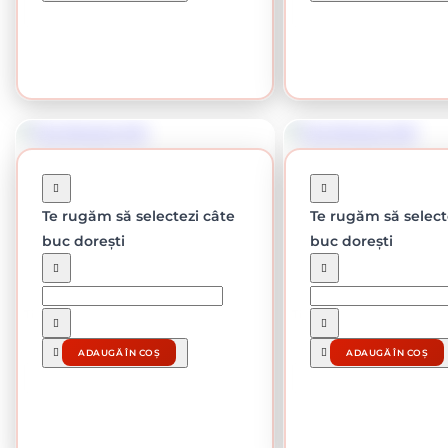
CUMPĂRĂ
CUMPĂRĂ
Te rugăm să selectezi câte
Te rugăm să select
buc dorești
buc dorești
În stoc
În stoc
Tija filetata M6
Tija filetata M8
2.50 lei / buc
3.20 lei / 
ADAUGĂ ÎN COȘ
ADAUGĂ ÎN COȘ
CUMPĂRĂ
CUMPĂRĂ