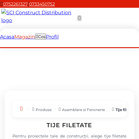
|
0752261327
0733450752
Acasa
Magazin
Profil
Cos
Produse
Asamblare si Feronerie
Tije filetate
TIJE FILETATE
Pentru proiectele tale de construcții, alege tije filetate