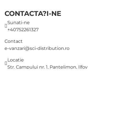
CONTACTA?I-NE
Sunati-ne
+40752261327
Contact
e-vanzari@sci-distribution.ro
Locatie
Str. Campului nr. 1, Pantelimon, Ilfov
AJUTOR
MAGAZIN
DESPRE NOI
METODE DE PLATA
METODE DE LIVRARE
ADRESA