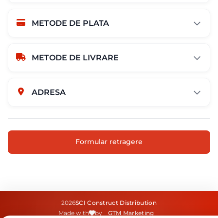
METODE DE PLATA
METODE DE LIVRARE
ADRESA
Str. Campului nr. 1
Oras Pantelimon
Formular retragere
2026
SCI Construct Distribution
Made with
by
GTM Marketing