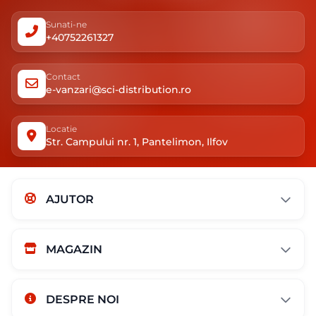
Sunati-ne
+40752261327
Contact
e-vanzari@sci-distribution.ro
Locatie
Str. Campului nr. 1, Pantelimon, Ilfov
AJUTOR
MAGAZIN
DESPRE NOI