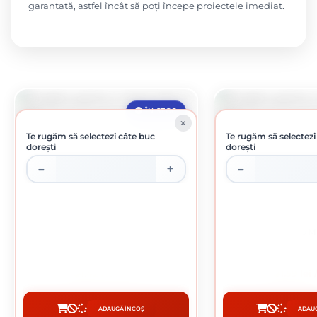
garantată, astfel încât să poți începe proiectele imediat.
ÎN STOC
Te rugăm să selectezi câte buc
Te rugăm să selectezi
dorești
dorești
BURGHIU PENTRU METAL HSS 1.5 MM
BURGHIU PENTRU M
1.42 lei / buc
1.59 lei
ADAUGĂ ÎN COȘ
ADAUG
CUMPĂRĂ
CUMP