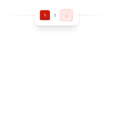
1
2
→