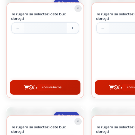
ÎN STOC
Te rugăm să selectezi câte buc
Te rugăm să selectezi
dorești
dorești
BURGHIU PENTRU METAL HSS 3.5 MM
BURGHIU PENTRU M
1.73 lei / buc
2 lei /
ADAUGĂ ÎN COȘ
ADAUG
CUMPĂRĂ
CUMP
ÎN STOC
Te rugăm să selectezi câte buc
Te rugăm să selectezi
dorești
dorești