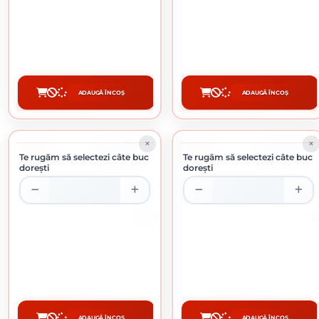
VOPSEA SUPERLAVABILA INTERIOR
APLA FILL FINISAJ INTERIOR GLET
APLALUX ALBA 15 L
PASTA GATA PREPARAT 5 KG
512 lei / buc
29.78 lei / buc
ADAUGĂ ÎN COȘ
ADAUGĂ ÎN COȘ
CUMPĂRĂ
CUMPĂRĂ
-8%
-8%
ÎN STOC
ÎN STOC
Te rugăm să selectezi câte buc
Te rugăm să selectezi câte buc
dorești
dorești
24 KG
5 L
APLA NIVELLO TI SAPA
SAVANA SUPERCULOARE GATA
AUTONIVELANTA TRAFIC INTENS 24
COLORATA GRI CALD - RELAXARE 5 
KG
101.23 lei / buc
126 lei / buc
ADAUGĂ ÎN COȘ
ADAUGĂ ÎN COȘ