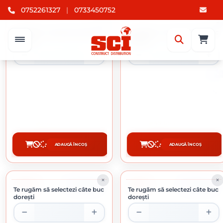
0752261327
|
0733450752
-14%
-11%
ÎN STOC
ÎN STOC
Te rugăm să selectezi câte buc
Te rugăm să selectezi câte buc
dorești
dorești
0.75 L
PANOU BORDURAT ZINCAT 3.3 X
HAMMERITE LOVITURA CIOCAN
1200 X 2000 MM
NEGRU 0.75L
34.11 lei / buc
49.65 lei / buc
ADAUGĂ ÎN COȘ
ADAUGĂ ÎN COȘ
CUMPĂRĂ
CUMPĂRĂ
-18%
-9%
ÎN STOC
ÎN STOC
Te rugăm să selectezi câte buc
Te rugăm să selectezi câte buc
dorești
dorești