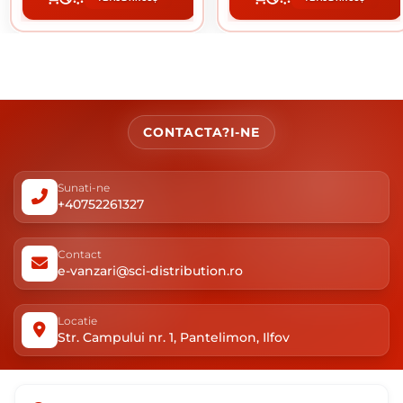
CUMPĂRĂ
CUMPĂRĂ
CONTACTA?I-NE
Sunati-ne
+40752261327
Contact
e-vanzari@sci-distribution.ro
Locatie
Str. Campului nr. 1, Pantelimon, Ilfov