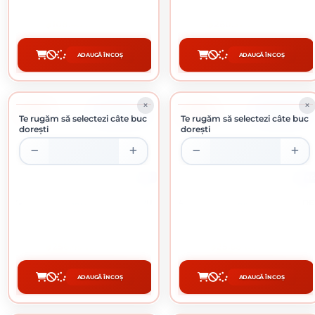
108.45 lei / buc
260.32 lei / buc
ADAUGĂ ÎN COȘ
ADAUGĂ ÎN COȘ
CUMPĂRĂ
CUMPĂRĂ
-5%
-18%
ÎN STOC
ÎN STOC
Te rugăm să selectezi câte buc
Te rugăm să selectezi câte buc
dorești
dorești
5 L
5 KG
SAVANA ULTRAREZIST LAC PENTRU
APLA FILL EXTERIOR GLET BAZA DE
LEMN NUC 5 L
CIMENT 5 KG
256.49 lei / buc
25.68 lei / buc
ADAUGĂ ÎN COȘ
ADAUGĂ ÎN COȘ
CUMPĂRĂ
CUMPĂRĂ