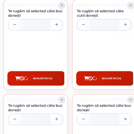
-7%
-11%
ÎN STOC
ÎN STOC
Te rugăm să selectezi câte buc
Te rugăm să selectezi câte
dorești
cutii dorești
20 KG
CUTIE DE 5 KG
APLA FILL INCARCARE GLET
CUIE SITA 30 MM
INTERIOR BAZA IPSOS 20 KG
9.52 Lei / Kg
45.63 lei / buc
Preț per cutie:
47.60 lei
ADAUGĂ ÎN COȘ
ADAUGĂ ÎN COȘ
CUMPĂRĂ
CUMPĂRĂ
-8%
-10%
ÎN STOC
ÎN STOC
Te rugăm să selectezi câte buc
Te rugăm să selectezi câte buc
dorești
dorești
5 KG