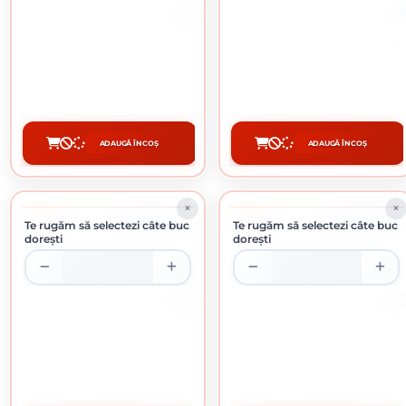
0.7 L
4 L
ROST GRUND PENTRU METAL GRI
ROST SATIN EMAIL SUPERLUCIOS
0.7 L
CREM 4 L
23 lei / buc
107.56 lei / buc
ADAUGĂ ÎN COȘ
ADAUGĂ ÎN COȘ
CUMPĂRĂ
CUMPĂRĂ
-4%
-8%
ÎN STOC
ÎN STOC
Te rugăm să selectezi câte buc
Te rugăm să selectezi câte buc
dorești
dorești
20 KG
2.5 L
APLA FILL EXTERIOR GLET BAZA DE
SAVANA ULTRAREZIST LAC PENTRU
CIMENT 20 KG
LEMN PIN 2.5 L
78.96 lei / buc
152.39 lei / buc