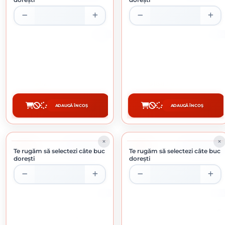
0.75 L
2.5 L
HAMMERITE LUCIOS VERDE 0.75L
HAMMERITE LUCIOS VERDE 2.5L
52.74 lei / buc
188.56 lei / buc
ADAUGĂ ÎN COȘ
ADAUGĂ ÎN COȘ
CUMPĂRĂ
CUMPĂRĂ
-7%
-7%
ÎN STOC
ÎN STOC
Te rugăm să selectezi câte buc
Te rugăm să selectezi câte buc
dorești
dorești
4 L
10 L
ROST SATIN EMAIL SUPERLUCIOS
ROST SATIN EMAIL SUPERLUCIOS
VERDE MUGUR DE BRAD 4 L
GRENA 10 L