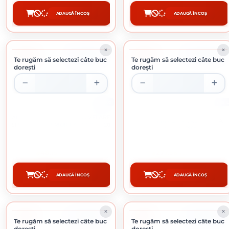
ADAUGĂ ÎN COȘ
ADAUGĂ ÎN COȘ
CUMPĂRĂ
CUMPĂRĂ
-10%
-10%
ÎN STOC
ÎN STOC
Te rugăm să selectezi câte buc
Te rugăm să selectezi câte buc
dorești
dorești
20 KG
15 L
APLA FILL 2-IN-1 GLET DE NIVELARE
APLA INPRIME AMORSA OPACA
SI FINISAJ INTERIOR BAZA IPSOS 20
PENTRU INTERIOR 15 L
KG
48.15 lei / buc
277.56 lei / buc
ADAUGĂ ÎN COȘ
ADAUGĂ ÎN COȘ
CUMPĂRĂ
CUMPĂRĂ
-9%
-3%
ÎN STOC
ÎN STOC
Te rugăm să selectezi câte buc
Te rugăm să selectezi câte buc
dorești
dorești