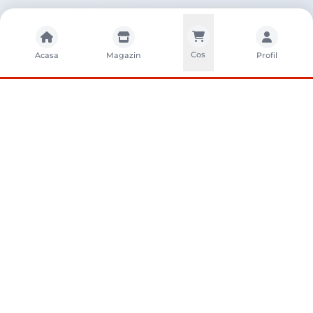
Cos
Acasa
Magazin
Profil
CONTACTA?I-NE
Sunati-ne
+40752261327
Contact
e-vanzari@sci-distribution.ro
Locatie
Str. Campului nr. 1, Pantelimon, Ilfov