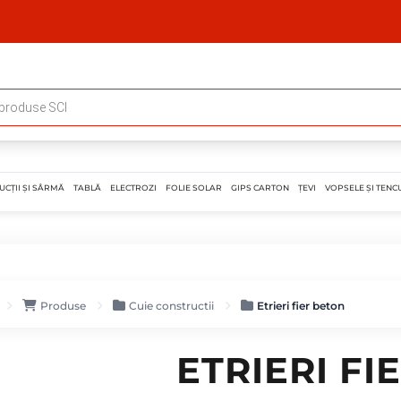
UCȚII ȘI SÂRMĂ
TABLĂ
ELECTROZI
FOLIE SOLAR
GIPS CARTON
ȚEVI
VOPSELE ȘI TENCU
Produse
Cuie constructii
Etrieri fier beton
ETRIERI FI