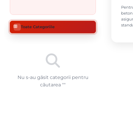
Pentru
beton 
asigur
standa
Toate Categoriile
Nu s-au găsit categorii pentru
căutarea "
"