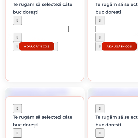
Te rugăm să selectezi câte
Te rugăm să select
buc dorești
buc dorești
În stoc
În stoc
HAMMERITE LOVITURA CIOCAN
HAMMERITE LOVITURA CI
ALBASTRU INCHIS 2.5L
0.75L
-5%
-10%
169.56 lei / buc
49.65 lei /
ADAUGĂ ÎN COȘ
ADAUGĂ ÎN COȘ
2.5 L
0.75 L
CUMPĂRĂ
CUMPĂRĂ
Te rugăm să selectezi câte
Te rugăm să select
buc dorești
buc dorești