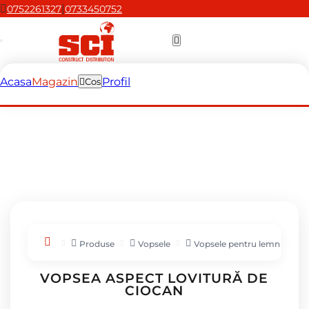
|
0752261327
0733450752
Acasa
Magazin
Profil
Cos
Produse
Vopsele
Vopsele pentru lemn și met
VOPSEA ASPECT LOVITURĂ DE
CIOCAN