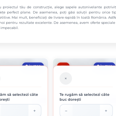
u proiectul tău de construcție, alege sapele autonivelante potriv
fețe perfect plane. De asemenea, poți găsi soluții pentru orice tip
itive. Mai mult, beneficiați de livrare rapidă în toată România. Astf
 noi pentru rezultate excelente. De asemenea, avem oferte special
j impecabil.
-11%
ÎN STOC
ÎN STOC
ăm să selectezi câte
Te rugăm să selectezi câte
rești
buc dorești
24 KG
24 K
VELLO TI SAPA AUTONIVELANTA
APLA NIVELLO TM SAPA AUTONIVELANTA
TRAFIC INTENS 24 KG
TRAFIC MEDIU 24 KG