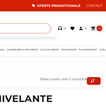
OFERTE PROMOTIONALE
CONTACT
0
IELI
ASAMBLARE SI FERONERIE
SCULE SI UNELTE
ORGANIZARE
POLICARBONAT
ALTEL
Afișez toate cele 2 rezultate
NIVELANTE