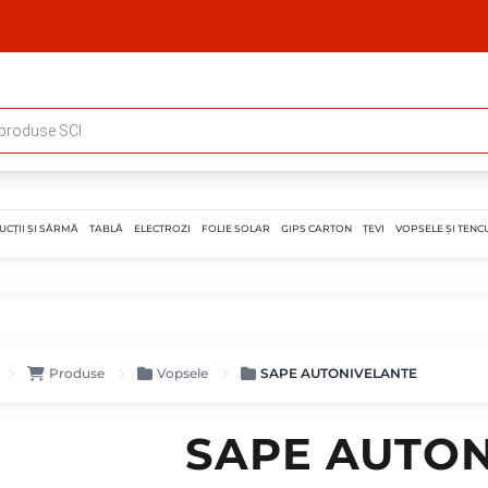
UCȚII ȘI SÂRMĂ
TABLĂ
ELECTROZI
FOLIE SOLAR
GIPS CARTON
ȚEVI
VOPSELE ȘI TENCU
Produse
Vopsele
SAPE AUTONIVELANTE
SAPE AUTO