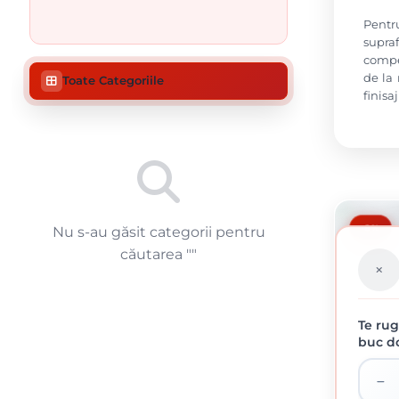
Pentr
supra
compet
de la
Toate Categoriile
finisa
-8%
Nu s-au găsit categorii pentru
căutarea "
"
Te rug
buc do
APLA NI