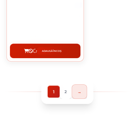
5 L
SADOLIN ACTIVE PLUS LAZURA SATINATA
B.APA MAHON 5 L
217.65 lei / buc
ADAUGĂ ÎN COȘ
CUMPĂRĂ
1
2
→