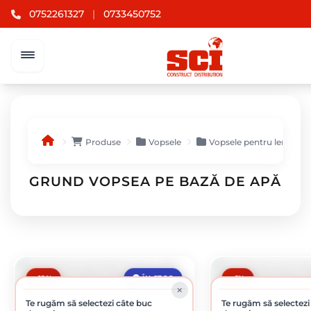
0752261327
|
0733450752
Produse
Vopsele
Vopsele pentru lemn și 
GRUND VOPSEA PE BAZĂ DE APĂ
-12%
-6%
ÎN STOC
Te rugăm să selectezi câte buc
Te rugăm să selectezi