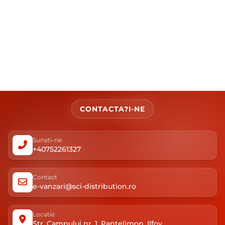
CONTACTA?I-NE
Sunati-ne
+40752261327
Contact
e-vanzari@sci-distribution.ro
Locatie
Str. Campului nr. 1, Pantelimon, Ilfov