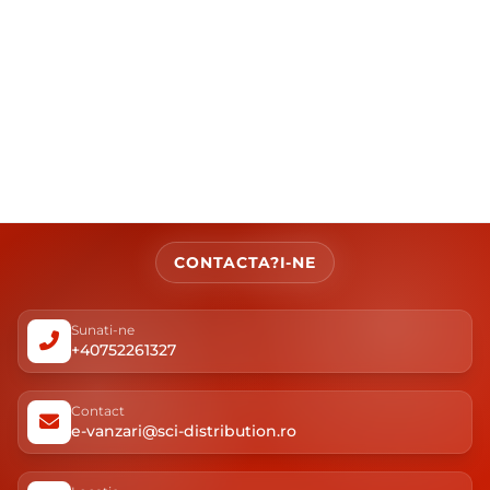
CONTACTA?I-NE
Sunati-ne
+40752261327
Contact
e-vanzari@sci-distribution.ro