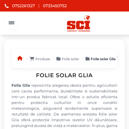
0752261327
|
0733450752
Afișez
Produse
Folie solar
Folie solar Glia
FOLIE SOLAR GLIA
Folia Glia
reprezinta alegerea ideala pentru agricultorii
care cauta performanta, durabilitate si sustenabilitate
intr-un produs fabricat local. Ofera o solutie eficienta
pentru protectia culturilor in orice conditii
meteorologice, asigurand randamente superioare si
rezultate de calitate. De asemenea aceasta folie solar
Glia oferă protecție împotriva razelor UV dăunătoare,
prelungind durata de viață a materialelor. În plus, gama