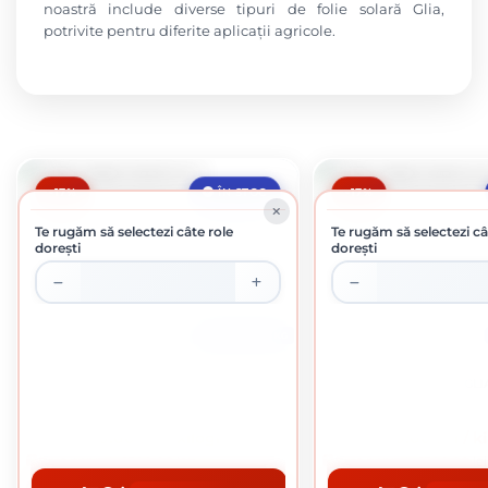
noastră include diverse tipuri de folie solară Glia,
potrivite pentru diferite aplicații agricole.
-17%
-17%
ÎN STOC
Te rugăm să selectezi câte role
Te rugăm să selectezi câ
dorești
dorești
SUL APROX 75 KG
FOLIE SOLAR GLIA 2 M
FOLIE SOLAR GLIA
20.00 Lei / kilogram
20.00 Lei / k
Preț per rola:
1500.00 lei
Preț per rola:
1500.00 lei