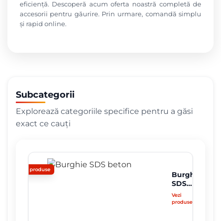
eficiență. Descoperă acum oferta noastră completă de
accesorii pentru găurire. Prin urmare, comandă simplu
și rapid online.
Subcategorii
Explorează categoriile specifice pentru a găsi
exact ce cauți
24 produse
Burghie
SDS
beton
Vezi
produsele