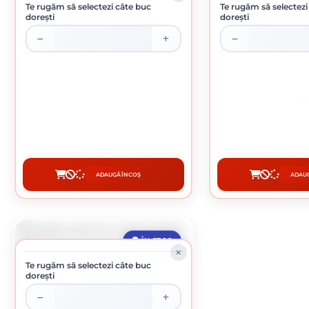
Te rugăm să selectezi câte buc
Te rugăm să selectezi
dorești
dorești
BURGHIU PENTRU METAL HSS 7 MM
BURGHIU PENTRU ME
3.63 lei / buc
4.04 lei
ADAUGĂ ÎN COȘ
ADAUG
CUMPĂRĂ
CUMP
ÎN STOC
Te rugăm să selectezi câte buc
dorești