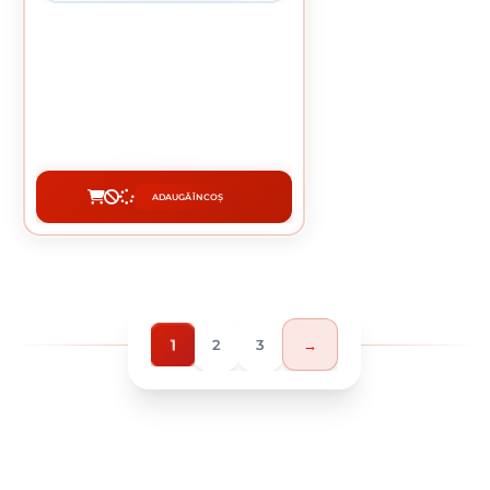
BURGHIU PENTRU METAL HSS 8 MM
4.37 lei / buc
ADAUGĂ ÎN COȘ
CUMPĂRĂ
1
2
3
→