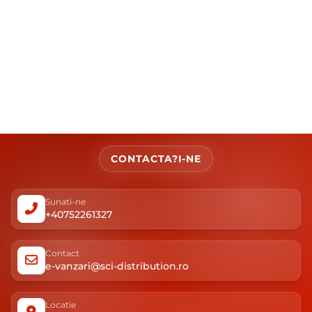
CONTACTA?I-NE
Sunati-ne
+40752261327
Contact
e-vanzari@sci-distribution.ro
Locatie