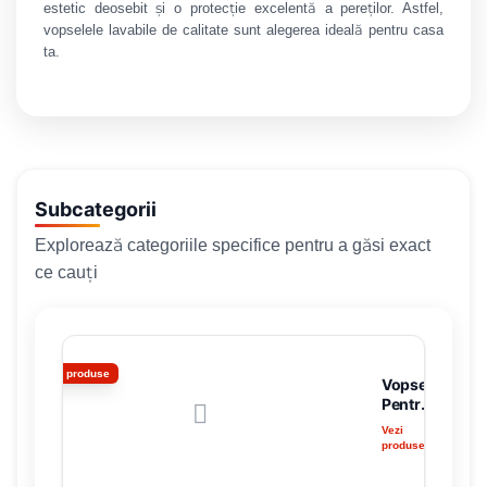
estetic deosebit și o protecție excelentă a pereților. Astfel,
vopselele lavabile de calitate sunt alegerea ideală pentru casa
ta.
Subcategorii
Explorează categoriile specifice pentru a găsi exact
ce cauți
37 produse
Vopsele
Pentru
Interior
Vezi
produsele