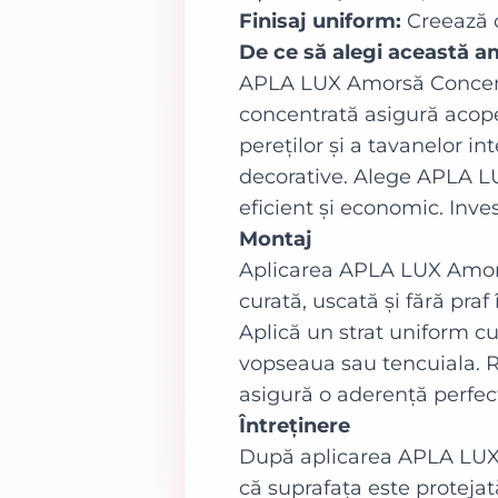
Finisaj uniform:
Creează o
De ce să alegi această 
APLA LUX Amorsă Concentra
concentrată asigură acope
pereților și a tavanelor i
decorative. Alege APLA LUX
eficient și economic. Inve
Montaj
Aplicarea APLA LUX Amorsă
curată, uscată și fără pra
Aplică un strat uniform cu
vopseaua sau tencuiala. 
asigură o aderență perfect
Întreținere
După aplicarea APLA LUX A
că suprafața este proteja