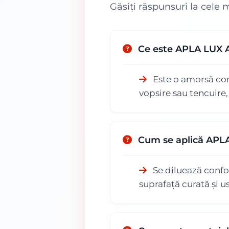
Găsiți răspunsuri la cele 
Ce este APLA LUX 
Este o amorsă conc
vopsire sau tencuire
Cum se aplică APL
Se diluează confor
suprafață curată și u