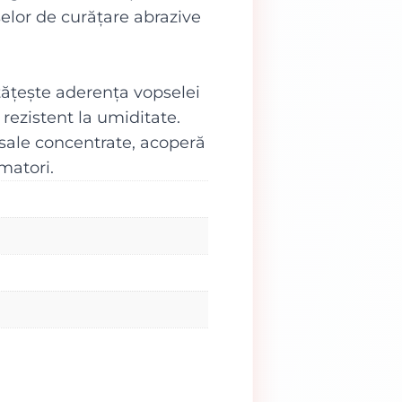
selor de curățare abrazive
ățește aderența vopselei
rezistent la umiditate.
 sale concentrate, acoperă
matori.