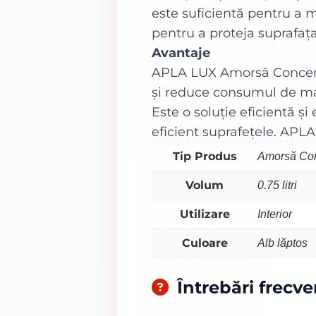
este suficientă pentru a 
pentru a proteja suprafața
Avantaje
APLA LUX Amorsă Concentr
și reduce consumul de mat
Este o soluție eficientă ș
eficient suprafețele. APLA
Tip Produs
Amorsă Con
Volum
0.75 litri
Utilizare
Interior
Culoare
Alb lăptos
Întrebări frecv