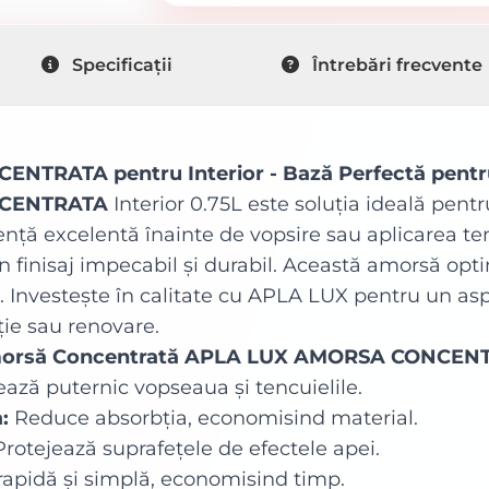
Specificații
Întrebări frecvente
TRATA pentru Interior - Bază Perfectă pentru
NCENTRATA
Interior 0.75L este soluția ideală pent
ență excelentă înainte de vopsire sau aplicarea te
 finisaj impecabil și durabil. Această amorsă op
or. Investește în calitate cu APLA LUX pentru un as
ție sau renovare.
Amorsă Concentrată APLA LUX AMORSA CONCEN
ează puternic vopseaua și tencuielile.
:
Reduce absorbția, economisind material.
rotejează suprafețele de efectele apei.
rapidă și simplă, economisind timp.