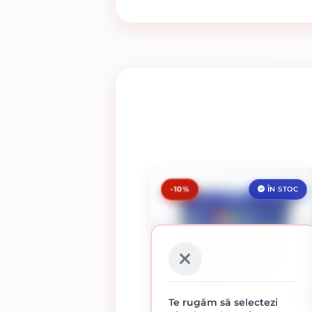
-10%
ÎN STOC
5 L
Te rugăm să selectezi