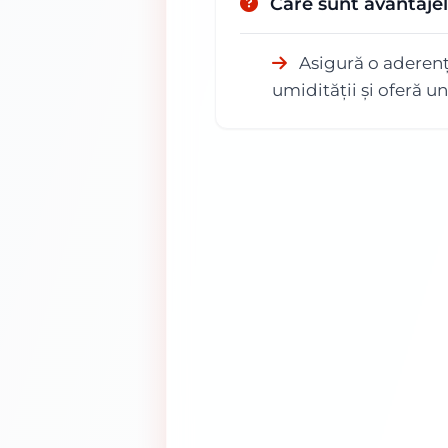
Care sunt avantajel
Asigură o aderenț
umidității și oferă un