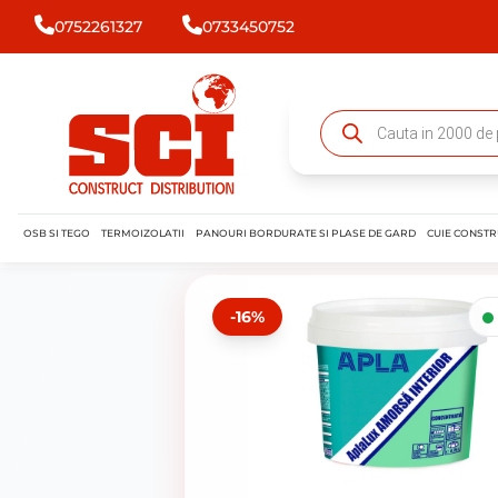
0752261327
0733450752
OSB SI TEGO
TERMOIZOLATII
PANOURI BORDURATE SI PLASE DE GARD
CUIE CONSTR
-16%