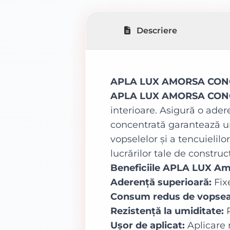
Descriere
APLA LUX AMORSA CONCEN
APLA LUX AMORSA CO
interioare. Asigură o ader
concentrată garantează un
vopselelor și a tencuielil
lucrărilor tale de construc
Beneficiile APLA LUX 
Aderență superioară:
Fix
Consum redus de vopsea
Rezistență la umiditate:
P
Ușor de aplicat:
Aplicare 