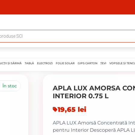
UCȚII ȘI SÂRMĂ
TABLĂ
ELECTROZI
FOLIE SOLAR
GIPS CARTON
ȚEVI
VOPSELE ȘI TENCU
În stoc
APLA LUX AMORSA CO
INTERIOR 0.75 L
19,65
lei
APLA LUX Amorsă Concentrată Inter
pentru Interior Descoperă APLA 