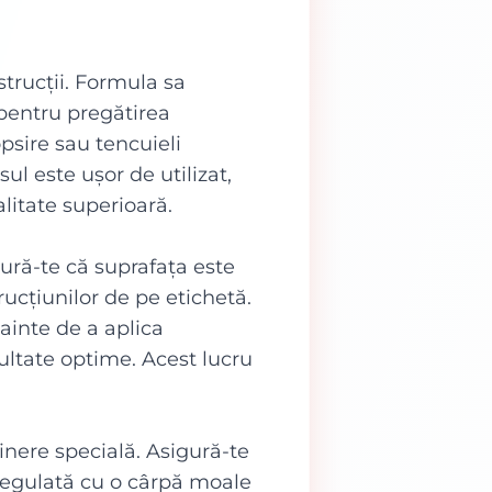
trucții. Formula sa
 pentru pregătirea
opsire sau tencuieli
l este ușor de utilizat,
alitate superioară.
ură-te că suprafața este
rucțiunilor de pe etichetă.
ainte de a aplica
ltate optime. Acest lucru
nere specială. Asigură-te
regulată cu o cârpă moale