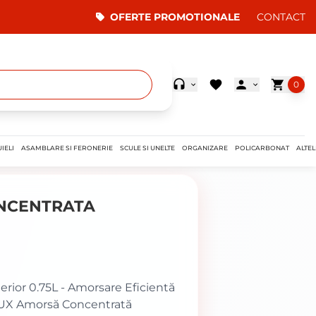
OFERTE PROMOTIONALE
CONTACT
0
IELI
ASAMBLARE SI FERONERIE
SCULE SI UNELTE
ORGANIZARE
POLICARBONAT
ALTEL
NCENTRATA
ior 0.75L - Amorsare Eficientă
LUX Amorsă Concentrată