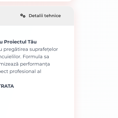
Detalii tehnice
 Proiectul Tău
ru pregătirea suprafețelor
ncuielilor. Formula sa
timizează performanța
pect profesional al
TRATA