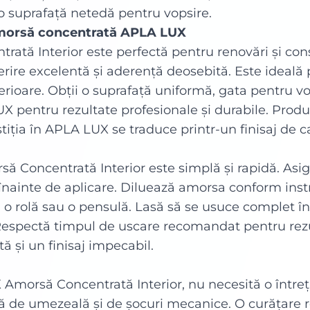
 suprafață netedă pentru vopsire.
amorsă concentrată APLA LUX
tă Interior este perfectă pentru renovări și cons
rire excelentă și aderență deosebită. Este ideală
nterioare. Obții o suprafață uniformă, gata pentru v
 pentru rezultate profesionale și durabile. Produsu
stiția în APLA LUX se traduce printr-un finisaj de c
 Concentrată Interior este simplă și rapidă. Asig
f înainte de aplicare. Diluează amorsa conform inst
 o rolă sau o pensulă. Lasă să se usuce complet în
Respectă timpul de uscare recomandat pentru rezu
ă și un finisaj impecabil.
morsă Concentrată Interior, nu necesită o întreți
tă de umezeală și de șocuri mecanice. O curățare 