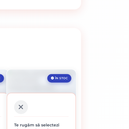
C
ÎN STOC
Te rugăm să selectezi