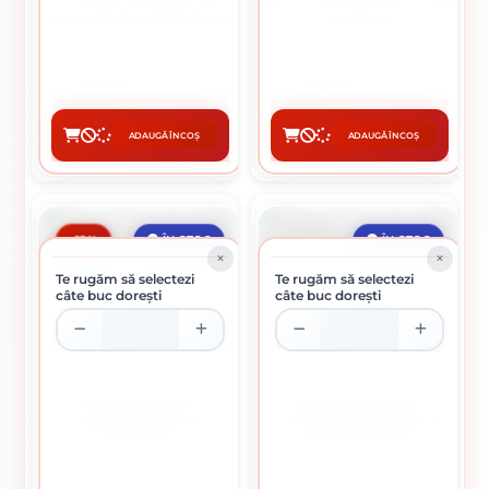
VOPSEA LAVABILA ALBA
SAVANA AMORSA REZISTENTA
INNENWEISS DE INTERIOR 15 L
LA MUCEGAI 10 L
121.90 lei / buc
132.56 lei / buc
ADAUGĂ ÎN COȘ
ADAUGĂ ÎN COȘ
CUMPĂRĂ
CUMPĂRĂ
-12%
ÎN STOC
ÎN STOC
Te rugăm să selectezi
Te rugăm să selectezi
câte buc dorești
câte buc dorești
VOPSEA SUPERLAVABILA
VOPSEA SUPERLAVABILA
ALBA APLA ULTRA MATT
INTERIOR SAVANA 3D CU
INTERIOR 15 L
LATEX, ALB MAT 15L