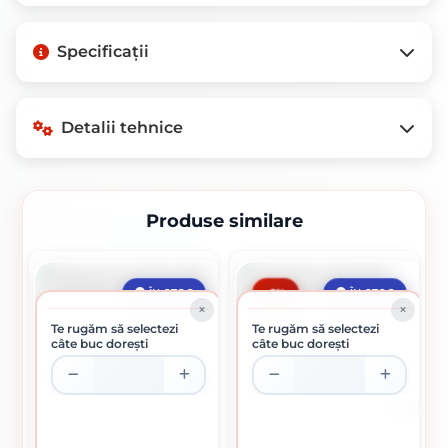
Nu există descriere disponibilă pentru
Specificații
acest produs.
Detalii tehnice
Produse similare
Detalii tehnice
Detalii disponibile în curând
-9%
ÎN STOC
ÎN STOC
Te rugăm să selectezi
Te rugăm să selectezi
câte buc dorești
câte buc dorești
În pregătire
10 L