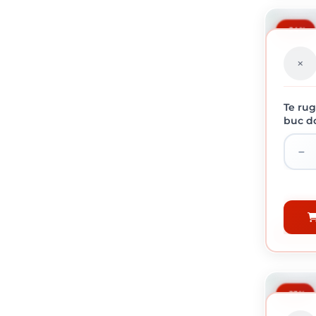
-24%
Te rug
buc do
MEMBR
-23%