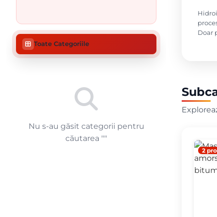
Hidroi
proces
Doar p
Toate Categoriile
Subca
Exploreaz
Nu s-au găsit categorii pentru
căutarea "
"
2 pr