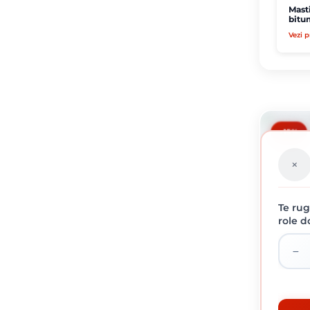
Mast
bitu
Vezi 
-15%
Te rug
role d
C