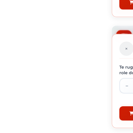
-17%
Te rug
role d
MEMBR