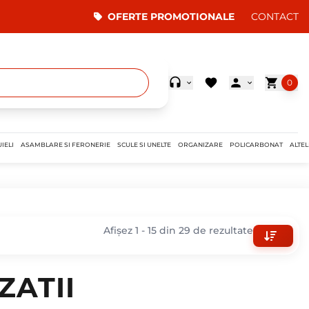
OFERTE PROMOTIONALE
CONTACT
0
IELI
ASAMBLARE SI FERONERIE
SCULE SI UNELTE
ORGANIZARE
POLICARBONAT
ALTEL
Afișez 1 - 15 din 29 de rezultate
ZATII