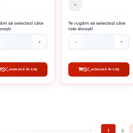
ăm să selectezi câte
Te rugăm să selectezi câte
orești
role dorești
ANA CRAMPONATA 2 X 20 M
FOLIE PARCHET CU ALUMINIU 5 MM / 60M
222.88 lei / buc
394.45 lei / buc
ADAUGĂ ÎN COȘ
ADAUGĂ ÎN COȘ
CUMPĂRĂ
CUMPĂRĂ
1
2