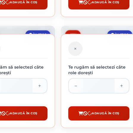
ADAUGĂ ÎN COȘ
ADAUGĂ ÎN COȘ
CUMPĂRĂ
CUMPĂRĂ
-16%
ÎN STOC
ÎN STOC
ăm să selectezi câte
Te rugăm să selectezi câte
orești
role dorești
ANA CRAMPONATA 1 X 20 M
FOLIE PARCHET 5 MM
119.52 lei / buc
453 lei / buc
ADAUGĂ ÎN COȘ
ADAUGĂ ÎN COȘ
CUMPĂRĂ
CUMPĂRĂ