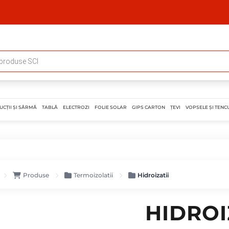
UCȚII ȘI SÂRMĂ
TABLĂ
ELECTROZI
FOLIE SOLAR
GIPS CARTON
ȚEVI
VOPSELE ȘI TENCU
Produse
Termoizolatii
Hidroizatii
HIDROI