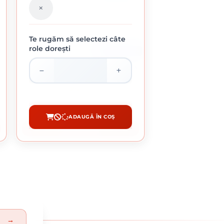
Te rugăm să selectezi câte
role dorești
ROLA DE 65 KG
FOLIE TERMOIZOLANTA SEMITRANSPARENTA
6200 MM
9.85 Lei / kg
Preț per rola:
640.00 lei
ADAUGĂ ÎN COȘ
CUMPĂRĂ
→