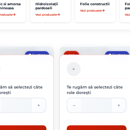
ic si amorsa
Hidroizolații
Folie constructii
Fo
minoasa
pardoseli
pa
Vezi produsele
pr
produsele
Vezi produsele
Vez
-14%
ÎN STOC
ÎN STOC
ăm să selectezi câte
Te rugăm să selectezi câte
orești
role dorești
ARTON BITUMINOS 10 M
FOLIE PARCHET 3 MM
66.92 lei / buc
241.40 lei / buc