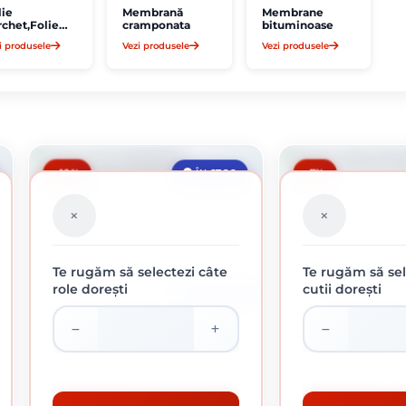
lie
Membrană
Membrane
rchet,Folie
cramponata
bituminoase
otectie
i produsele
Vezi produsele
Vezi produsele
-10%
-7%
ÎN STOC
Te rugăm să selectezi câte
Te rugăm să sel
role dorești
cutii dorești
ROLA DE 52 KG
FOLIE TERMOIZOLANTA TRANSPARENTA 4200
MASTIC BITU
MM
5.90 Lei /
11.00 Lei / kg
Preț per cuti
Preț per rola:
572.00 lei