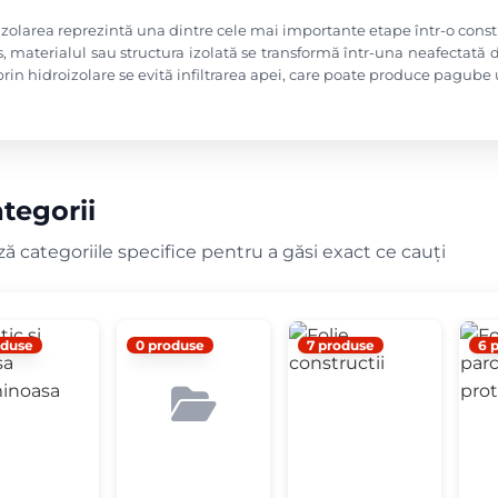
zolarea reprezintă una dintre cele mai importante etape într-o constr
, materialul sau structura izolată se transformă într-una neafectată de
rin hidroizolare se evită infiltrarea apei, care poate produce pagube 
tegorii
ă categoriile specifice pentru a găsi exact ce cauți
oduse
0 produse
7 produse
6 