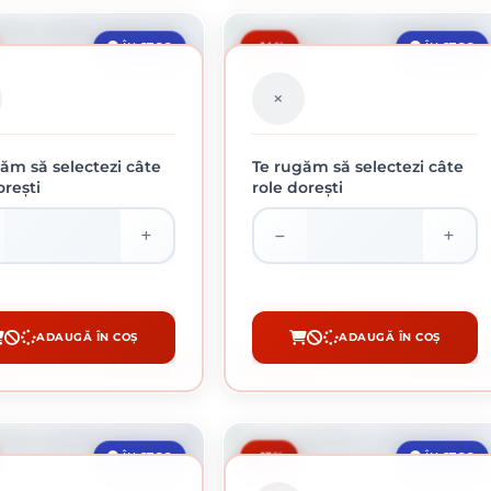
-14%
ÎN STOC
ÎN STOC
ăm să selectezi câte
Te rugăm să selectezi câte
rești
role dorești
ANA CRAMPONATA 1.5 X 20 M
FOLIE PARCHET CU ALUMINIU 3 MM / 120M
179.62 lei / buc
560 lei / buc
ADAUGĂ ÎN COȘ
ADAUGĂ ÎN COȘ
CUMPĂRĂ
CUMPĂRĂ
-13%
ÎN STOC
ÎN STOC