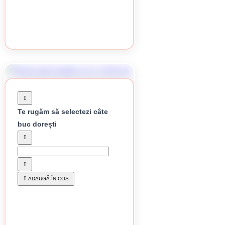
Te rugăm să selectezi câte
buc dorești
În stoc
Plasa gard sudata 1.6 x 1700 mm
-14%
152 lei / buc
ADAUGĂ ÎN COȘ
CUMPĂRĂ