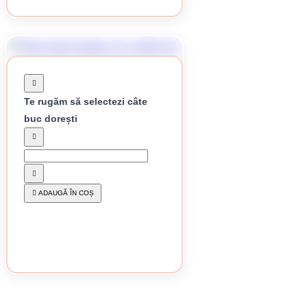
Te rugăm să selectezi câte
buc dorești
În stoc
Plasa gard sudata 1.6 x 2000 mm
-17%
172.41 lei / buc
ADAUGĂ ÎN COȘ
CUMPĂRĂ