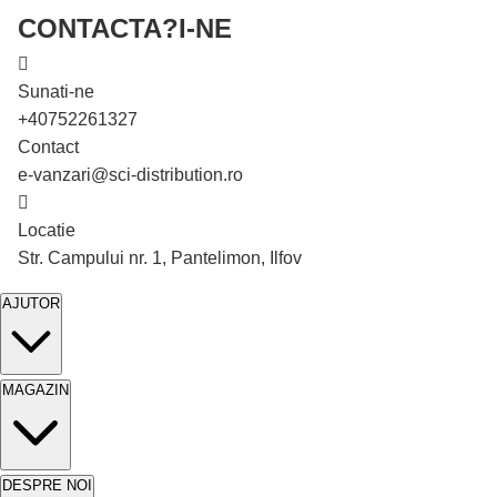
CONTACTA?I-NE
Sunati-ne
+40752261327
Contact
În stoc
e-vanzari@sci-distribution.ro
-11%
Locatie
Str. Campului nr. 1, Pantelimon, Ilfov
AJUTOR
MAGAZIN
DESPRE NOI