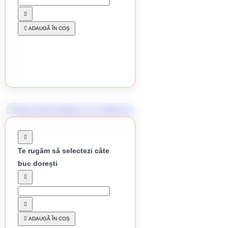
Plasa gard sudata 1.6 x 1200 mm
118.45 lei / buc
ADAUGĂ ÎN COȘ
CUMPĂRĂ
Te rugăm să selectezi câte
buc dorești
În stoc
Plasa gard sudata 1.6 x 1500 mm
-13%
137.72 lei / buc
ADAUGĂ ÎN COȘ
CUMPĂRĂ