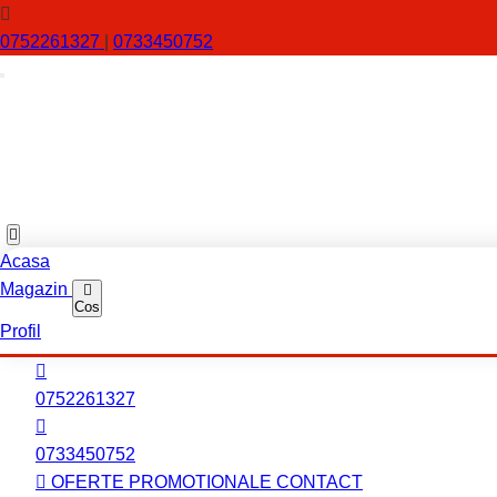
0752261327
|
0733450752
Acasa
Magazin
Cos
Profil
0752261327
0733450752
OFERTE PROMOTIONALE
CONTACT