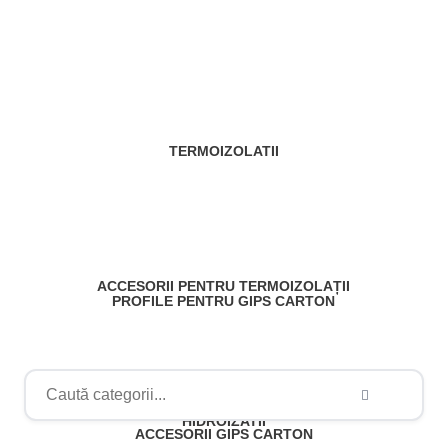
TERMOIZOLATII
ACCESORII PENTRU TERMOIZOLAȚII
PROFILE PENTRU GIPS CARTON
ORGANE DE ASAMBLARE ȘI FERONERIE
TABLĂ DREAPTĂ
PLĂCI GIPS CARTON
ACCESORII PENTRU GĂURIRE
HIDROIZATII
ACCESORII GIPS CARTON