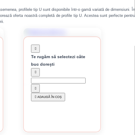
 asemenea, profilele tip U sunt disponibile într-o gamă variată de dimensiuni. În
plorează oferta noastră completă de profile tip U. Acestea sunt perfecte pentru
ii.
Te rugăm să selectezi câte
buc dorești
Profil UA 100 4 m
111.96 lei / buc
ADAUGĂ ÎN COȘ
CUMPĂRĂ