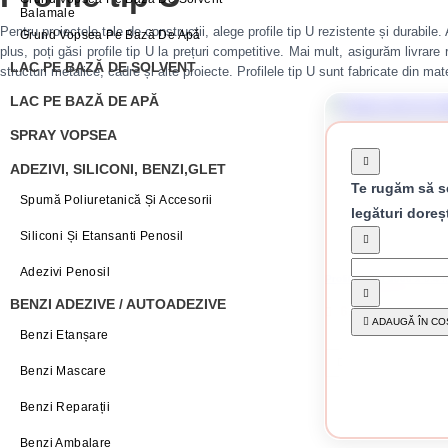
Balamale
Pentru proiectele tale de construcții, alege profile tip U rezistente și durabil
Grund Vopsea Pe Bază De Apă
plus, poți găsi profile tip U la prețuri competitive. Mai mult, asigurăm livra
LAC PE BAZĂ DE SOLVENT
structuri metalice, cadre și alte proiecte. Profilele tip U sunt fabricate din ma
LAC PE BAZĂ DE APĂ
SPRAY VOPSEA
ADEZIVI, SILICONI, BENZI,GLET
Te rugăm să se
Spumă Poliuretanică Și Accesorii
legături doreș
Siliconi Și Etansanti Penosil
Adezivi Penosil
Profil UW 30 3000 x 0.4
BENZI ADEZIVE / AUTOADEZIVE
6.22 Lei / buc
ADAUGĂ ÎN CO
Benzi Etanșare
Preț per leg
CUMPĂRĂ
Benzi Mascare
Benzi Reparații
Benzi Ambalare