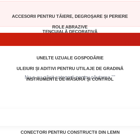
ACCESORII PENTRU TĂIERE, DEGROȘARE ȘI PERIERE
ROLE ABRAZIVE
TENCUIALĂ DECORATIVĂ
UNELTE UZUALE GOSPODĂRIE
ULEIURI ȘI ADITIVI PENTRU UTILAJE DE GRADINĂ
Nu s-au găsit categorii pentru căutarea "
"
INSTRUMENTE DE MĂSURĂ ȘI CONTROL
CONECTORI PENTRU CONSTRUCTII DIN LEMN