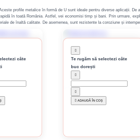
e. Aceste profile metalice în formă de U sunt ideale pentru diverse aplicații. De
re rapidă în toată România. Astfel, vei economisi timp și bani. Prin urmare, ex
teriale de înaltă calitate. De asemenea, sunt rezistente la coroziune și intemper
lectezi câte
Te rugăm să selectezi câte
ti
buc dorești
 mm
Profil UA 100 3 m
82.84 lei / buc
Ș
ADAUGĂ ÎN COȘ
atura:
149.32 lei
CUMPĂRĂ