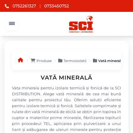
0752261327
|
0733450752
Afiș
Produse
Termoizolatii
Vată minerală
VATĂ MINERALĂ
Vata minerala pentru izolare termică și fonică de la SCI
DISTRIBUTION. Alege vată minerală de cea mai bună
calitate pentru proiectul tău. Oferim soluții eficiente
pentru izolare termică și fonică. Saltelele comprimate și
rulate din vată minerală de sticlă se obțin prin topirea în
cuptor a materiilor prime minerale, fibrilizarea topiturii
prin procedeul TEL, aplicarea prin pulverizare a unui
liant și adăugarea de uleiuri minerale pentru protecție