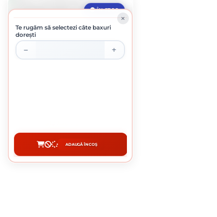
ÎN STOC
Te rugăm să selectezi câte baxuri
dorești
VATA MINERALA DE STICLA URSA TERRA
78 PH 1250 X 600 X 100 MM
137.96 lei / buc
ADAUGĂ ÎN COȘ
CUMPĂRĂ