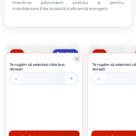
împotriva pătrunderii prafului și pentru
hidrofobizare.Este durabilă și eficientă energetic.
-6%
-6%
ÎN STOC
Te rugăm să selectezi câte buc
Te rugăm să selectezi câ
dorești
dorești
VATA MINERALA 14.88 MP URSA
VATA MINERALA CU AL
99.65 lei / buc
325.45 lei 