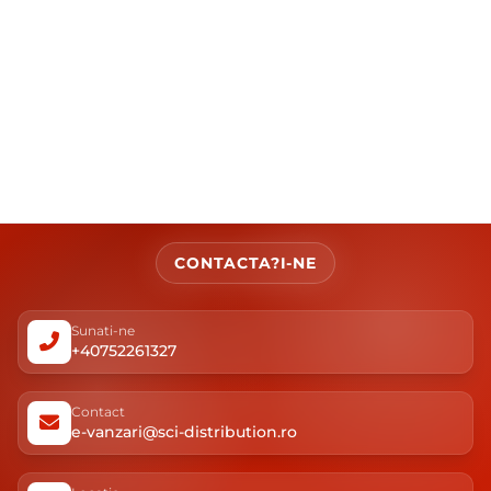
CONTACTA?I-NE
Sunati-ne
+40752261327
Contact
e-vanzari@sci-distribution.ro