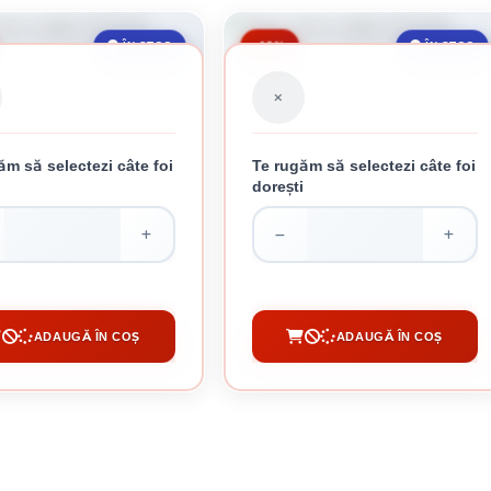
-13%
ÎN STOC
ÎN STOC
ăm să selectezi câte foi
Te rugăm să selectezi câte foi
i
dorești
BLA MARO CUTATA 0.35 MM
TABLA MARO CUTATA 0.25 MM
49.81 lei / buc
34.49 lei / buc
ADAUGĂ ÎN COȘ
ADAUGĂ ÎN COȘ
CUMPĂRĂ
CUMPĂRĂ