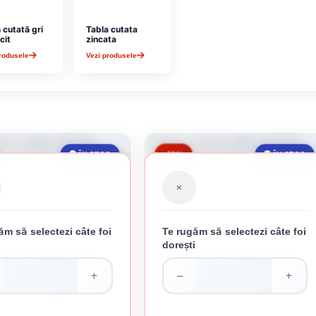
 cutată gri
Tabla cutata
cit
zincata
rodusele
Vezi produsele
-29%
ÎN STOC
ÎN STOC
ăm să selectezi câte foi
Te rugăm să selectezi câte foi
i
dorești
BLA ROSIE CUTATA 0.25 MM
TABLA ZINCATA CUTATA 0.15 MM
35.10 lei / buc
22.28 lei / buc