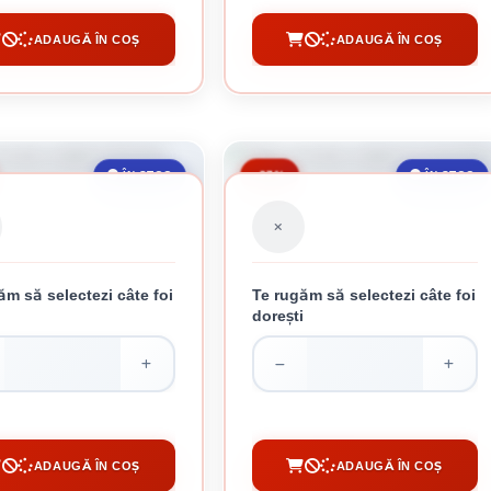
ADAUGĂ ÎN COȘ
ADAUGĂ ÎN COȘ
CUMPĂRĂ
CUMPĂRĂ
-27%
ÎN STOC
ÎN STOC
ăm să selectezi câte foi
Te rugăm să selectezi câte foi
i
dorești
LA ZINCATA CUTATA 0.25 MM
TABLA ZINCATA CUTATA 0.3 MM PLUS
33.82 lei / buc
39.07 lei / buc
ADAUGĂ ÎN COȘ
ADAUGĂ ÎN COȘ
CUMPĂRĂ
CUMPĂRĂ