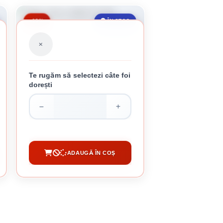
-19%
ÎN STOC
Te rugăm să selectezi câte foi
dorești
TABLA MARO CUTATA 0.3 MM
43.31 lei / buc
ADAUGĂ ÎN COȘ
CUMPĂRĂ