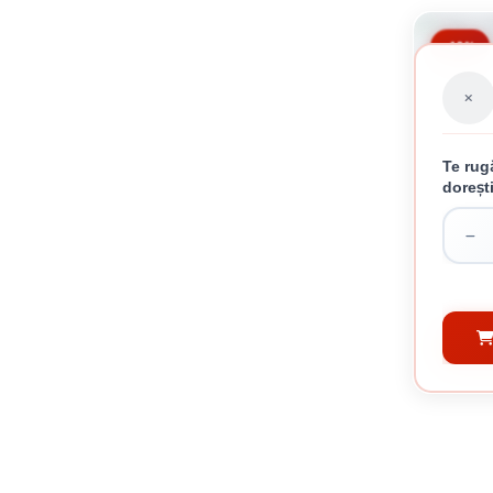
-13%
Te rug
doreșt
TA