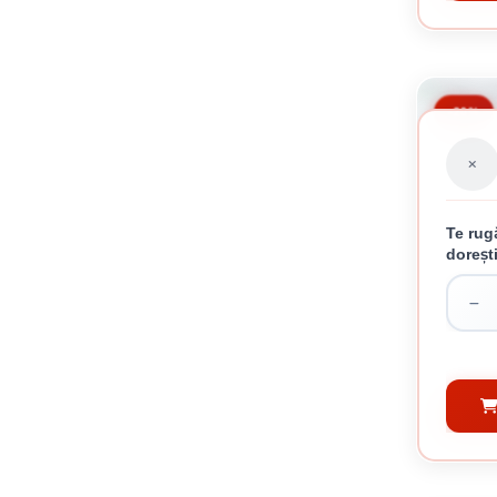
-20%
Te rug
doreșt
TAB