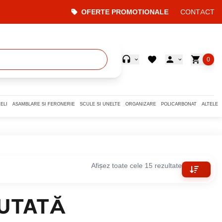
CONTACT
OFERTE PROMOTIONALE
0
ELI
ASAMBLARE SI FERONERIE
SCULE SI UNELTE
ORGANIZARE
POLICARBONAT
ALTELE
Afișez toate cele 15 rezultate
UTATĂ