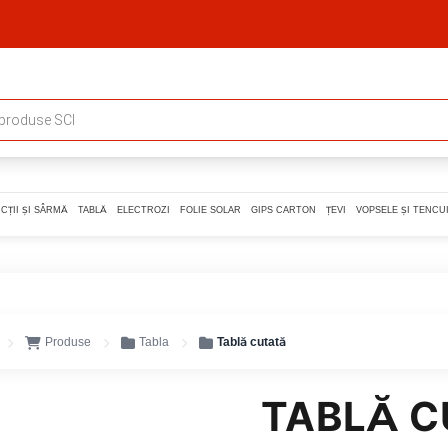
CȚII ȘI SÂRMĂ
TABLĂ
ELECTROZI
FOLIE SOLAR
GIPS CARTON
ȚEVI
VOPSELE ȘI TENCUI
Produse
Tabla
Tablă cutată
TABLĂ C