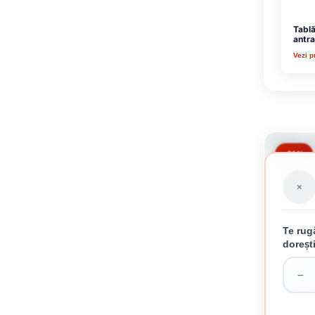
Tablă
antra
Vezi p
-21%
Te rug
doreșt
TA