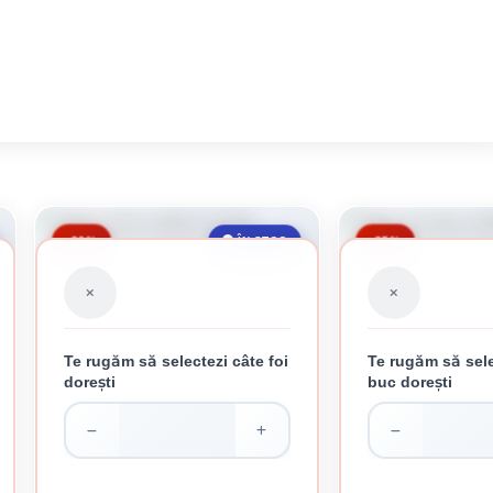
-20%
-35%
ÎN STOC
Te rugăm să selectezi câte foi
Te rugăm să sele
dorești
buc dorești
TABLA ROSIE CUTATA 0.3 MM
TABLA ZINCATA CU
43.33 lei / buc
26.70 le