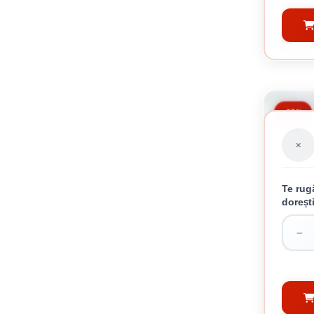
-23%
Te rug
doreșt
TAB