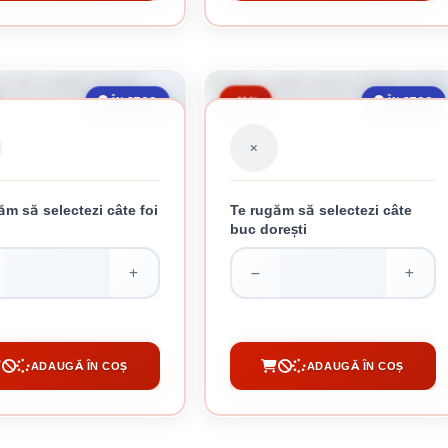
-11%
ÎN STOC
ÎN STOC
ăm să selectezi câte foi
Te rugăm să selectezi câte
i
buc dorești
LA ZINCATA CUTATA 0.4 MM
TABLA CUTATA MARO 0.30MM 2.5M
53.18 lei / buc
52.44 lei / buc
ADAUGĂ ÎN COȘ
ADAUGĂ ÎN COȘ
CUMPĂRĂ
CUMPĂRĂ