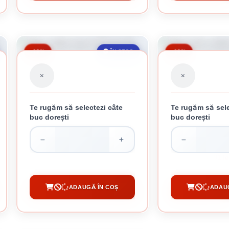
-12%
-18%
ÎN STOC
Te rugăm să selectezi câte
Te rugăm să sele
buc dorești
buc dorești
TABLA CUTATA MARO 0.30 MM 3M
TABLA MARO CU
61.32 lei / buc
55.91 le
ADAUGĂ ÎN COȘ
ADAU
CUMPĂRĂ
CUM