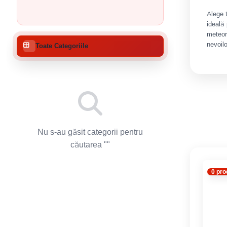
Alege 
ideală 
meteoro
nevoilo
Toate Categoriile
Nu s-au găsit categorii pentru
căutarea "
"
0 pr