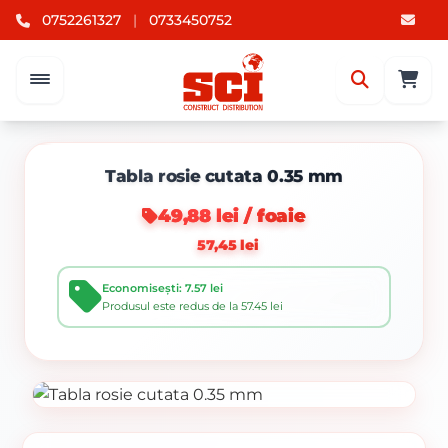
0752261327
|
0733450752
Tabla rosie cutata 0.35 mm
49,88 lei / foaie
57,45 lei
Economisești: 7.57 lei
Produsul este redus de la 57.45 lei