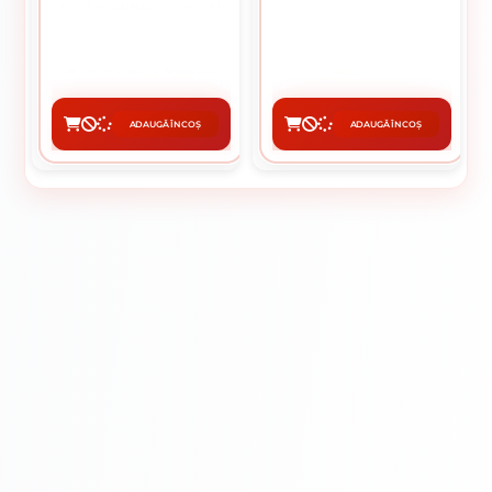
SIPCA MARO 100 X 1500 MM
PLAT SI SAIBA 4.2 X 25 MM
0.06 Lei / bucati
7.48 lei / buc
Preț per cutie:
60.00 lei
ADAUGĂ ÎN COȘ
ADAUGĂ ÎN COȘ
CUMPĂRĂ
CUMPĂRĂ
Întreținere
Avantaje