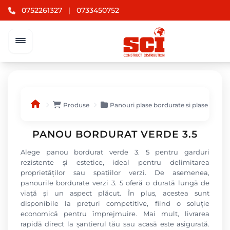
0752261327
|
0733450752
Produse
Panouri plase bordurate si plase gard
PANOU BORDURAT VERDE 3.5
Alege panou bordurat verde 3. 5 pentru garduri
rezistente și estetice, ideal pentru delimitarea
proprietăților sau spațiilor verzi. De asemenea,
panourile bordurate verzi 3. 5 oferă o durată lungă de
viață și un aspect plăcut. În plus, acestea sunt
disponibile la prețuri competitive, fiind o soluție
economică pentru împrejmuire. Mai mult, livrarea
rapidă direct la șantierul tău sau acasă este asigurată.