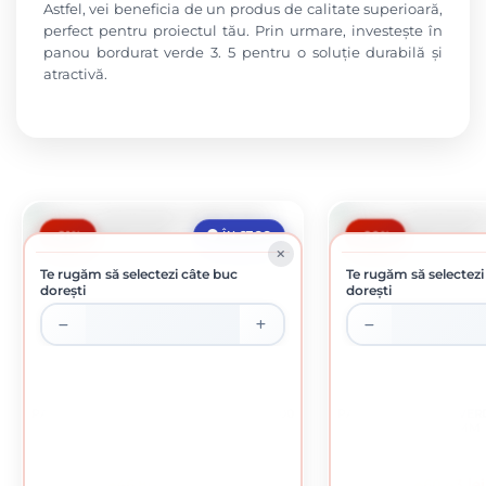
Astfel, vei beneficia de un produs de calitate superioară,
perfect pentru proiectul tău. Prin urmare, investește în
panou bordurat verde 3. 5 pentru o soluție durabilă și
atractivă.
-21%
-20%
ÎN STOC
Te rugăm să selectezi câte buc
Te rugăm să selectezi
dorești
dorești
PANOU BORDURAT VERDE 3.5 X 1200 X 2000
PANOU BORDURAT VERDE 
MM
MM
46.80 lei / buc
60.43 lei