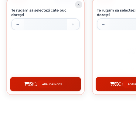
Te rugăm să selectezi câte buc
Te rugăm să selectezi
dorești
dorești
PANOU BORDURAT VERDE 3.5 X 1700 X 2500
PANOU BORDURAT VER
MM
2500 
80.27 lei / buc
94.90 lei
ADAUGĂ ÎN COȘ
ADAUG
CUMPĂRĂ
CUMP