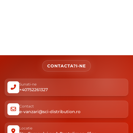
CONTACTA?I-NE
Sunati-ne
+40752261327
Contact
e-vanzari@sci-distribution.ro
Locatie