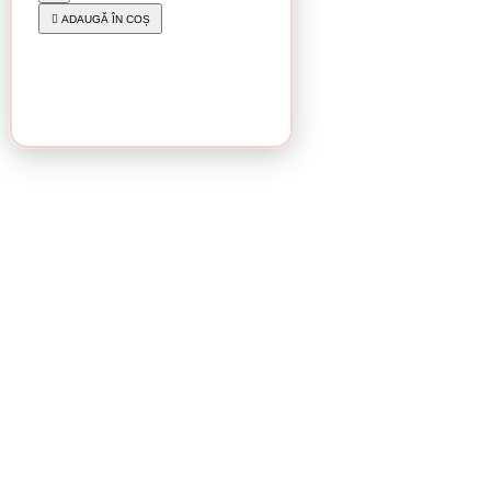
2.35 lei / buc
ADAUGĂ ÎN COȘ
CUMPĂRĂ
În stoc