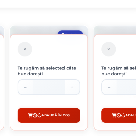
ÎN STOC
Te rugăm să selectezi câte
Te rugăm să sel
buc dorești
buc dorești
ROLE ABRAZIVE PE SUPORT DE PÂNZĂ
ROLE ABRAZIVE PE 
KLINGSPOR, KL 375 JF, 150 GR
196.72 lei / buc
196.72 l
ADAUGĂ ÎN COȘ
ADAU
CUMPĂRĂ
CUM