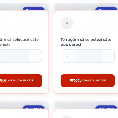
ÎN STOC
ÎN STOC
ăm să selectezi câte
Te rugăm să selectezi câte
rești
buc dorești
BRAZIVE PE SUPORT DE PÂNZĂ
ROLE ABRAZIVE PE SUPORT DE PÂNZĂ
KLINGSPOR, KL 375 JF, 220 GR
KLINGSPOR, KL 375 JF, 240 GR
197.82 lei / buc
203.34 lei / buc
ADAUGĂ ÎN COȘ
ADAUGĂ ÎN COȘ
CUMPĂRĂ
CUMPĂRĂ
ÎN STOC
ÎN STOC