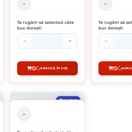
Te rugăm să selectezi câte
Te rugăm să sel
buc dorești
buc dorești
ROLA ABRAZIVA GRANULATIE 60
ROLA ABRAZIVA G
108.27 lei / buc
108.27 l
ADAUGĂ ÎN COȘ
ADAU
CUMPĂRĂ
CUM
ÎN STOC