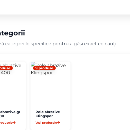
tegorii
ă categoriile specifice pentru a găsi exact ce cauți
roduse
9 produse
 abrazive gr
Role abrazive
00
Klingspor
produsele
Vezi produsele