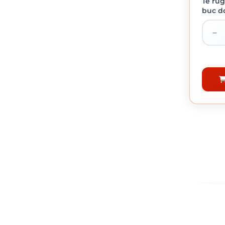
Te rug
buc do
ROLA