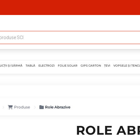
UCȚII ȘI SÂRMĂ
TABLĂ
ELECTROZI
FOLIE SOLAR
GIPS CARTON
ȚEVI
VOPSELE ȘI TENCU
Produse
Role Abrazive
ROLE AB