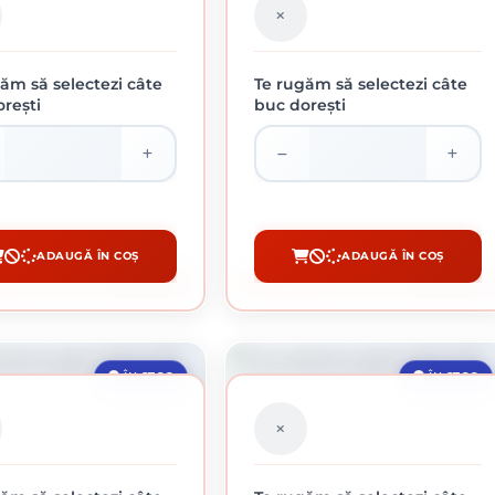
ăm să selectezi câte
Te rugăm să selectezi câte
rești
buc dorești
BRAZIVE PE SUPORT DE PÂNZĂ
ROLA ABRAZIVA GRANULATIE 40
KLINGSPOR, KL 375 JF, 80 GR
110.86 lei / buc
205.11 lei / buc
ADAUGĂ ÎN COȘ
ADAUGĂ ÎN COȘ
CUMPĂRĂ
CUMPĂRĂ
ÎN STOC
ÎN STOC