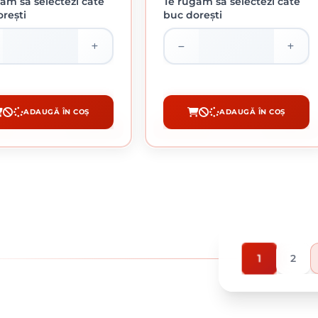
ăm să selectezi câte
Te rugăm să selectezi câte
rești
buc dorești
 ABRAZIVA GRANULATIE 100
ROLA ABRAZIVA GRANULATIE 120
108.27 lei / buc
108.27 lei / buc
ADAUGĂ ÎN COȘ
ADAUGĂ ÎN COȘ
CUMPĂRĂ
CUMPĂRĂ
1
2