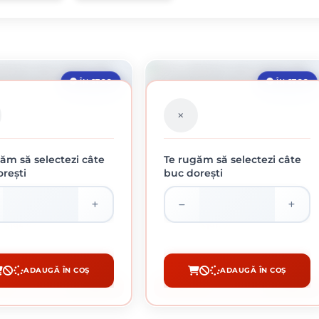
ÎN STOC
ÎN STOC
ăm să selectezi câte
Te rugăm să selectezi câte
rești
buc dorești
BRAZIVE PE SUPORT DE PÂNZĂ
ROLE ABRAZIVE PE SUPORT DE PÂNZĂ
KLINGSPOR, KL 375 JF, 100 GR
KLINGSPOR, KL 375 JF, 120 GR
195.94 lei / buc
196.27 lei / buc
ADAUGĂ ÎN COȘ
ADAUGĂ ÎN COȘ
CUMPĂRĂ
CUMPĂRĂ