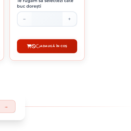
Te rugăm să selectezi câte
buc dorești
ROLA ABRAZIVA GRANULATIE 150
108.27 lei / buc
ADAUGĂ ÎN COȘ
CUMPĂRĂ
→