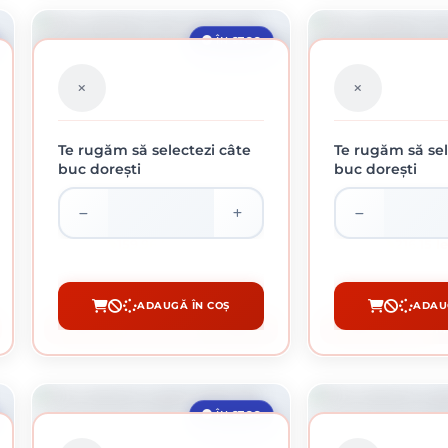
ÎN STOC
Te rugăm să selectezi câte
Te rugăm să sel
buc dorești
buc dorești
ROLE ABRAZIVE PE SUPORT DE PÂNZĂ
ROLE ABRAZIVE PE 
KLINGSPOR, KL 375 JF, 40 GR
159.96 lei / buc
216.15 l
ADAUGĂ ÎN COȘ
ADAU
CUMPĂRĂ
CUM
ÎN STOC