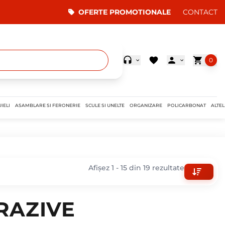
OFERTE PROMOTIONALE
CONTACT
0
IELI
ASAMBLARE SI FERONERIE
SCULE SI UNELTE
ORGANIZARE
POLICARBONAT
ALTEL
Afișez 1 - 15 din 19 rezultate
RAZIVE