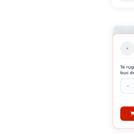
Te rug
buc do
ROLE A