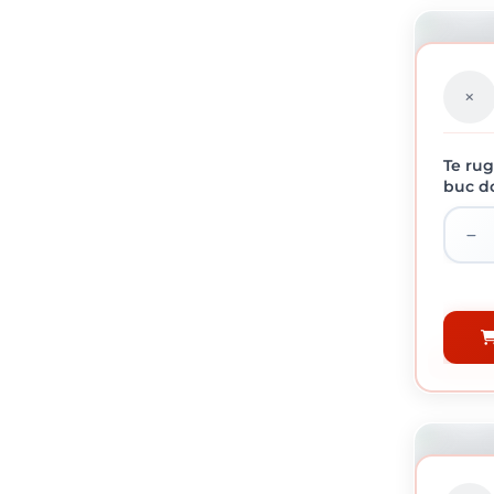
Te rug
buc do
ROLE A