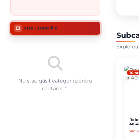
Toate Categoriile
Subca
Exploreaz
10 p
Nu s-au găsit categorii pentru
căutarea "
"
Role
40-4
Vezi 