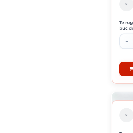
Te rug
buc do
ROLE A