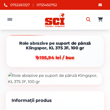
0752261327
|
0733450752
Role abrazive pe suport de pânză
Klingspor, KL 375 JF, 100 gr
195,94 lei / buc
Informații produs