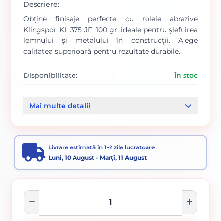
Descriere:
Obține finisaje perfecte cu rolele abrazive
Klingspor KL 375 JF, 100 gr, ideale pentru șlefuirea
lemnului și metalului în construcții. Alege
calitatea superioară pentru rezultate durabile.
Disponibilitate:
În stoc
Cod produs:
1010/ 266544
Mai multe detalii
Categorii:
Role abrazive Klingspor
Accesorii pentru tăiere, degroșare și periere
Livrare estimată în 1-2 zile lucratoare
Luni, 10 August - Marți, 11 August