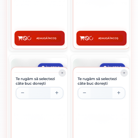
DISC DEBITARE KLINGSPOR, A
DE PÂNZĂ KLINGSPOR, KL 375
60 EXTRA , 115 X 1 X 22,23 MM
JF, 150 GR
4.13 lei / buc
196.72 lei / buc
ADAUGĂ ÎN COȘ
ADAUGĂ ÎN COȘ
CUMPĂRĂ
CUMPĂRĂ
ÎN STOC
ÎN STOC
Te rugăm să selectezi
Te rugăm să selectezi
câte buc dorești
câte buc dorești
DISC DEBITARE KLINGSPOR, A
ROLE ABRAZIVE PE SUPORT
36 R SUPRA, 180 X 2.5 X 22.23
DE PÂNZĂ KLINGSPOR, KL 375
MM
JF, 240 GR