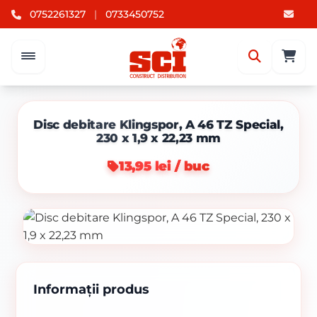
0752261327
|
0733450752
Disc debitare Klingspor, A 46 TZ Special,
230 x 1,9 x 22,23 mm
13,95 lei / buc
Informații produs