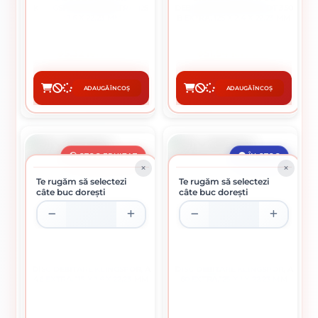
KLINGSPOR, A 346 EXTRA, 125
DEBITARE KLINGSPOR, DT 350
X 1,6 X 22,23 MM
B EXTRA, 125 X 2.4 X 22,23 MM
5.32 lei / buc
51.54 lei / buc
ADAUGĂ ÎN COȘ
ADAUGĂ ÎN COȘ
CUMPĂRĂ
CUMPĂRĂ
STOC EPUIZAT
ÎN STOC
Te rugăm să selectezi
Te rugăm să selectezi
câte buc dorești
câte buc dorești
DISC DEBITARE KLINGSPOR, A
DISC DEBITARE KLINGSPOR, A
46 EXTRA, 115 X 1,6 X 22,23 MM
60 EXTRA,125 X 1 X 22,23 MM