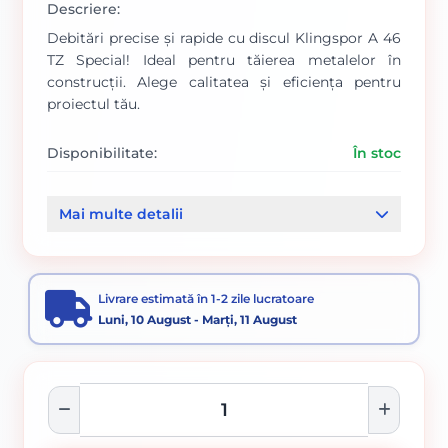
Descriere:
Debitări precise și rapide cu discul Klingspor A 46
TZ Special! Ideal pentru tăierea metalelor în
construcții. Alege calitatea și eficiența pentru
proiectul tău.
Disponibilitate:
În stoc
Cod produs:
289/ 224084
Mai multe detalii
Categorii:
Disc debitare si polizare
Accesorii pentru tăiere, degroșare și periere
Livrare estimată în 1-2 zile lucratoare
Luni, 10 August - Marți, 11 August