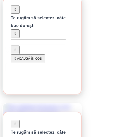
Te rugăm să selectezi câte
buc dorești
În stoc
Disc debitare Klingspor, A 24 Extra, 125 x 2,5 x
22,23 mm
6.02 lei / buc
ADAUGĂ ÎN COȘ
CUMPĂRĂ
Te rugăm să selectezi câte