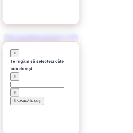
Te rugăm să selectezi câte
buc dorești
Stoc epuizat
Disc de debitare Klingspor, A 36 R Supra, 230
x 2 x 22,23 mm
12.84 lei / buc
ADAUGĂ ÎN COȘ
CUMPĂRĂ