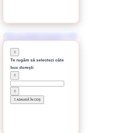
Te rugăm să selectezi câte
buc dorești
Stoc epuizat
Disc de debitare Klingspor, A 346 Extra, 115 x
1,6 x 22,23 mm
4.01 lei / buc
ADAUGĂ ÎN COȘ
CUMPĂRĂ