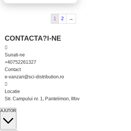
1
2
→
CONTACTA?I-NE
Sunati-ne
+40752261327
În stoc
Contact
e-vanzari@sci-distribution.ro
Locatie
Str. Campului nr. 1, Pantelimon, Ilfov
AJUTOR