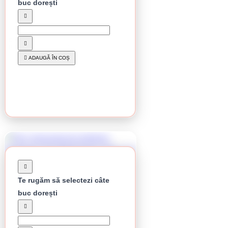
buc dorești
Stoc epuizat
Disc diamantat de debitare Klingspor, DT 350
B Extra, 125 x 2.4 x 22,23 mm
51.54 lei / buc
ADAUGĂ ÎN COȘ
CUMPĂRĂ
Te rugăm să selectezi câte
buc dorești
Stoc epuizat