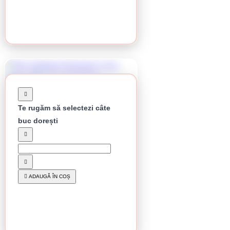
Te rugăm să selectezi câte
buc dorești
În stoc
Disc debitare Klingspor, A 24 Extra, 230 x 3 x
22,23 mm
9.17 lei / buc
ADAUGĂ ÎN COȘ
CUMPĂRĂ