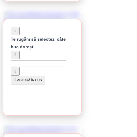
Te rugăm să selectezi câte
buc dorești
În stoc
Disc de debitare Klingspor, A 346 Extra, 125 x
1,6 x 22,23 mm
5.32 lei / buc
ADAUGĂ ÎN COȘ
CUMPĂRĂ