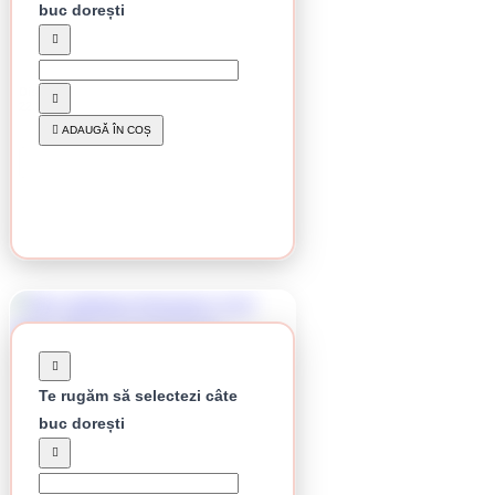
buc dorești
În stoc
Disc debitare Klingspor, A 24 Extra, 180 x 2 x
22,23 mm
12.03 lei / buc
ADAUGĂ ÎN COȘ
CUMPĂRĂ
Te rugăm să selectezi câte
buc dorești
În stoc