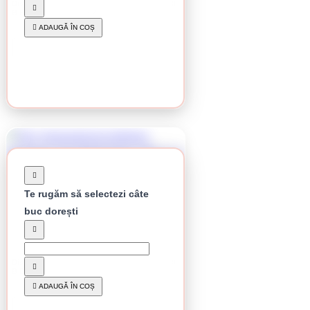
Disc diamantat de debitare Klingspor, DT 350
B Extra, 230 x 2,6 x 22,23 mm
163.06 lei / buc
ADAUGĂ ÎN COȘ
CUMPĂRĂ
Te rugăm să selectezi câte
buc dorești
Stoc epuizat
Disc diamantat de debitare Klingspor, DT 350
B Extra, 350 x 3 x 25,4 mm
469.13 lei / buc
ADAUGĂ ÎN COȘ
CUMPĂRĂ