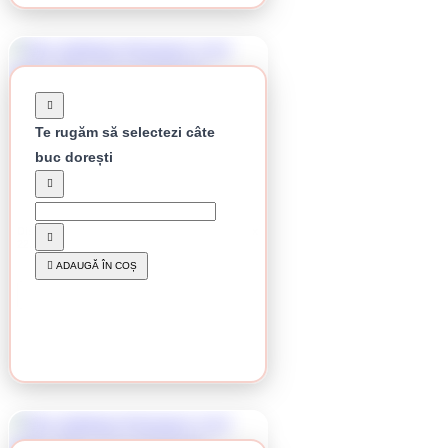
Te rugăm să selectezi câte
buc dorești
Stoc epuizat
Disc debitare Klingspor, A 24 Extra, 115 x 2,5 x
22,23 mm
5.68 lei / buc
ADAUGĂ ÎN COȘ
CUMPĂRĂ