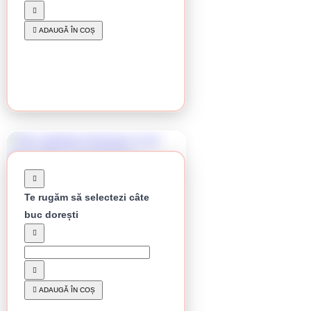
Disc debitare Klingspor, A 24 Extra, 180 X 3 X
22.23 mm
7.45 lei / buc
ADAUGĂ ÎN COȘ
CUMPĂRĂ
Te rugăm să selectezi câte
buc dorești
În stoc
Disc debitare Klingspor, A 24 Extra, 230 x 2 x
22,23 mm
11.86 lei / buc
ADAUGĂ ÎN COȘ
CUMPĂRĂ