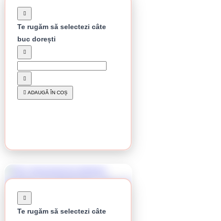
Te rugăm să selectezi câte
buc dorești
În stoc
Disc de debitare Klingspor, A 24 Extra, 230 x 3
x 22,23 mm
9.65 lei / buc
ADAUGĂ ÎN COȘ
CUMPĂRĂ
Te rugăm să selectezi câte