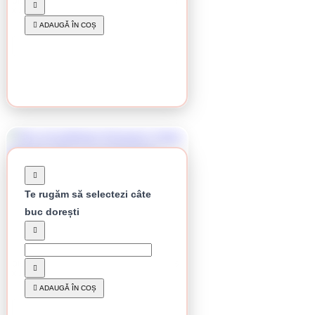
Disc de debitare Klingspor, Edge Special, 115
x 1,2 x 22,23 mm
10.27 lei / buc
ADAUGĂ ÎN COȘ
CUMPĂRĂ
Te rugăm să selectezi câte
buc dorești
Stoc epuizat
Disc de debitare Klingspor, Edge Special, 125
x 1,2 x 22,23 mm
12.80 lei / buc
ADAUGĂ ÎN COȘ
CUMPĂRĂ