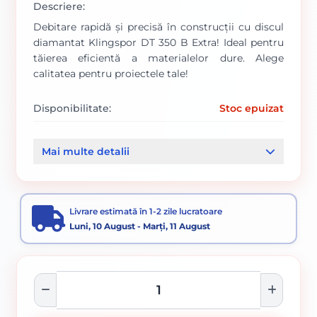
Descriere:
Debitare rapidă și precisă în construcții cu discul
diamantat Klingspor DT 350 B Extra! Ideal pentru
tăierea eficientă a materialelor dure. Alege
calitatea pentru proiectele tale!
Disponibilitate:
Stoc epuizat
Cod produs:
339828
Mai multe detalii
Categorii:
Disc debitare si polizare
Accesorii pentru tăiere, degroșare și periere
Livrare estimată în 1-2 zile lucratoare
Luni, 10 August - Marți, 11 August