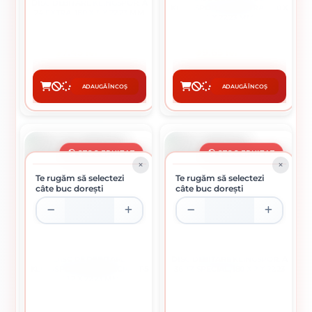
DISC DEBITARE KLINGSPOR, A
KLINGSPOR, A 24 EXTRA, 230 X
24 EXTRA, 180 X 3 X 22.23 MM
3 X 22,23 MM
7.45 lei / buc
9.65 lei / buc
ADAUGĂ ÎN COȘ
ADAUGĂ ÎN COȘ
CUMPĂRĂ
CUMPĂRĂ
STOC EPUIZAT
STOC EPUIZAT
Te rugăm să selectezi
Te rugăm să selectezi
câte buc dorești
câte buc dorești
DISC DE DEBITARE
DISC DEBITARE KLINGSPOR, A
KLINGSPOR, EDGE SPECIAL, 115
36 TZ SPECIAL, 180 X 2 X 22.23
X 1,2 X 22,23 MM
MM