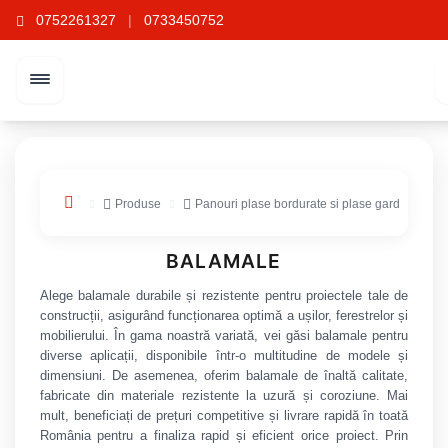
0752261327
|
0733450752
Produse
Panouri plase bordurate si plase gard
St
BALAMALE
Alege balamale durabile și rezistente pentru proiectele tale de
construcții, asigurând funcționarea optimă a ușilor, ferestrelor și
mobilierului. În gama noastră variată, vei găsi balamale pentru
diverse aplicații, disponibile într-o multitudine de modele și
dimensiuni. De asemenea, oferim balamale de înaltă calitate,
fabricate din materiale rezistente la uzură și coroziune. Mai
mult, beneficiați de prețuri competitive și livrare rapidă în toată
România pentru a finaliza rapid și eficient orice proiect. Prin