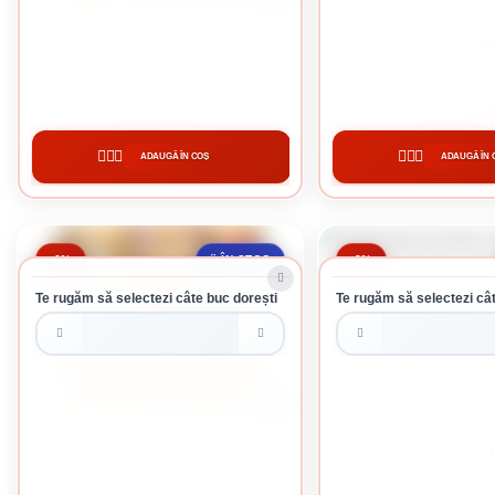
SADOLIN EXTRA 2 BRAD 10L
SADOLIN EXTRA 2 B
665 lei / buc
1075 lei / 
ADAUGĂ ÎN COȘ
ADAUGĂ ÎN 
CUMPĂRĂ
CUMPĂRĂ
-6%
-3%
ÎN STOC
Te rugăm să selectezi câte buc dorești
Te rugăm să selectezi cât
2.5 L
SADOLIN EXTRA 2 BRAD 2.5L
SADOLIN EXTRA 2 