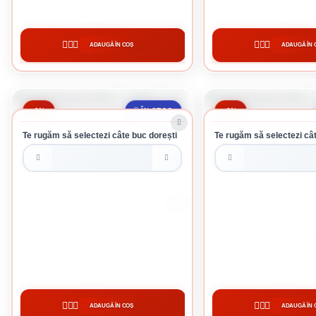
204 lei / buc
387 lei / b
ADAUGĂ ÎN COȘ
ADAUGĂ ÎN 
CUMPĂRĂ
CUMPĂRĂ
-9%
-3%
ÎN STOC
Te rugăm să selectezi câte buc dorești
Te rugăm să selectezi cât
0.75 L
SADOLIN EXTRA 3 TEAK 0.75L
SADOLIN EXTRA 3 T
78.59 lei / buc
665 lei / b
ADAUGĂ ÎN COȘ
ADAUGĂ ÎN 
CUMPĂRĂ
CUMPĂRĂ