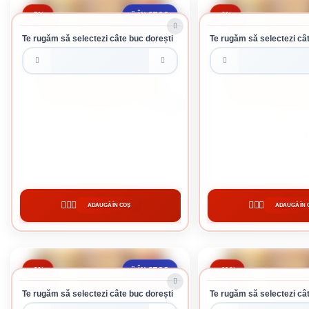
-7%
-6%
ÎN STOC
Te rugăm să selectezi câte buc dorești
Te rugăm să selectezi cât
2.5 L
SADOLIN EXTRA 1 INCOLOR 2.5L
SADOLIN EXTRA 1 I
202 lei / buc
203 lei / b
ADAUGĂ ÎN COȘ
ADAUGĂ ÎN 
CUMPĂRĂ
CUMPĂRĂ
-3%
-11%
ÎN STOC
Te rugăm să selectezi câte buc dorești
Te rugăm să selectezi cât