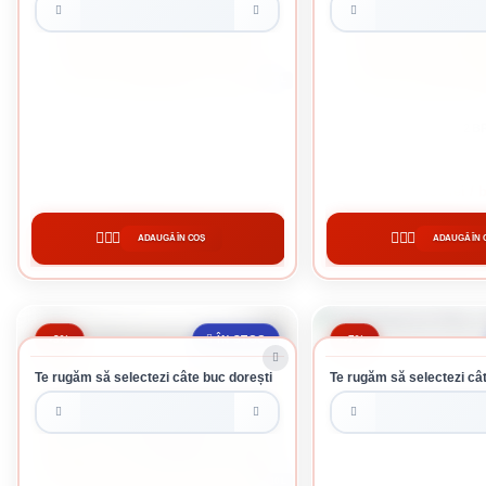
5 L
SADOLIN EXTRA 1 INCOLOR 5L
SADOLIN EXTRA 2 BR
388 lei / buc
76.56 lei / 
ADAUGĂ ÎN COȘ
ADAUGĂ ÎN 
CUMPĂRĂ
CUMPĂRĂ
-3%
-7%
ÎN STOC
Te rugăm să selectezi câte buc dorești
Te rugăm să selectezi cât
10 L