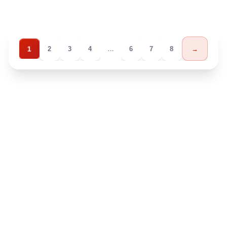
1
2
3
4
…
6
7
8
→