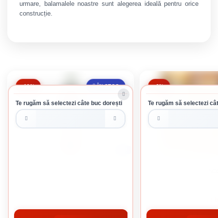
urmare, balamalele noastre sunt alegerea ideală pentru orice
construcție.
-10%
-9%
ÎN STOC
Te rugăm să selectezi câte buc dorești
Te rugăm să selectezi cât
0.9 L
ROST ULEI DE IN SICATIVAT 0.9 L
SADOLIN EXTRA 1 INC
26 lei / buc
78.56 lei / 