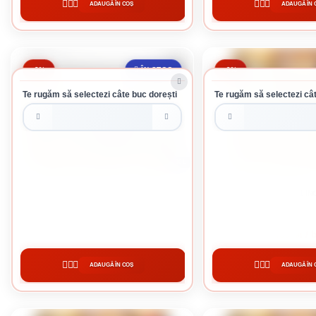
ADAUGĂ ÎN COȘ
ADAUGĂ ÎN 
CUMPĂRĂ
CUMPĂRĂ
-3%
-9%
ÎN STOC
Te rugăm să selectezi câte buc dorești
Te rugăm să selectezi cât
10 L
SADOLIN EXTRA 1 INCOLOR 10L
SADOLIN EXTRA 1 I
665 lei / buc
78.56 lei / 
ADAUGĂ ÎN COȘ
ADAUGĂ ÎN 
CUMPĂRĂ
CUMPĂRĂ