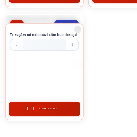
-7%
ÎN STOC
Te rugăm să selectezi câte buc dorești
19 L
SADOLIN EXTRA 3 TEAK 19L
1075 lei / buc
ADAUGĂ ÎN COȘ
CUMPĂRĂ