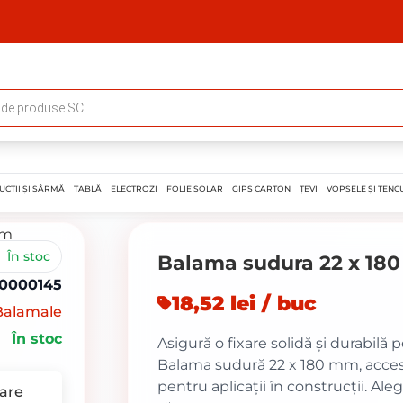
UCȚII ȘI SÂRMĂ
TABLĂ
ELECTROZI
FOLIE SOLAR
GIPS CARTON
ȚEVI
VOPSELE ȘI TENCU
În stoc
Balama sudura 22 x 18
0000145
18,52 lei / buc
Balamale
În stoc
Asigură o fixare solidă și durabilă p
Balama sudură 22 x 180 mm, acceso
pentru aplicații în construcții. Ale
are