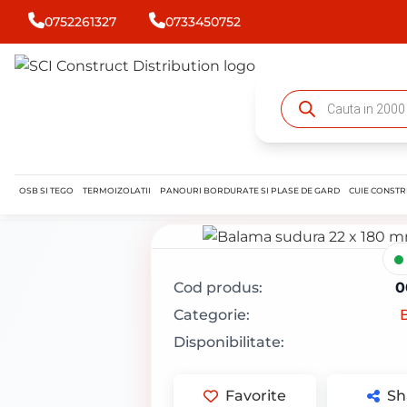
0752261327
0733450752
OSB SI TEGO
TERMOIZOLATII
PANOURI BORDURATE SI PLASE DE GARD
CUIE CONSTR
Cod produs:
0
Categorie:
Disponibilitate:
Favorite
Sh