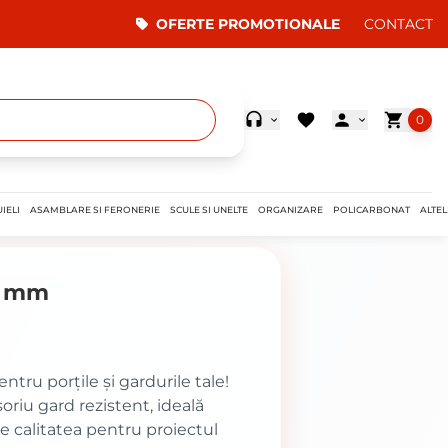
OFERTE PROMOTIONALE
CONTACT
0
IELI
ASAMBLARE SI FERONERIE
SCULE SI UNELTE
ORGANIZARE
POLICARBONAT
ALTEL
0 mm
entru porțile și gardurile tale!
riu gard rezistent, ideală
ge calitatea pentru proiectul