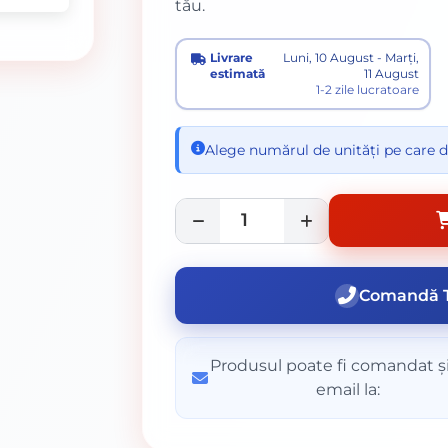
tău.
Livrare
Luni, 10 August - Marți,
estimată
11 August
1-2 zile lucratoare
Alege numărul de unități pe care d
Comandă T
Produsul poate fi comandat și
email la: