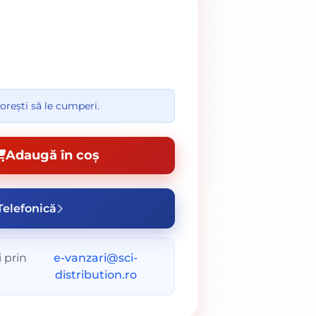
orești să le cumperi.
Adaugă în coș
elefonică
 prin
e-vanzari@sci-
distribution.ro