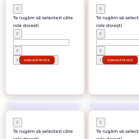
Te rugăm să selectezi câte
Te rugăm să select
role dorești
role dorești
În stoc
În stoc
Membrana bituminoasa VA4, 4 kg/ mp x
Membrana bituminoasa VA4
10 mp
mp x 10 mp
-16%
-17%
164.58 lei / buc
187.70 lei /
ADAUGĂ ÎN COȘ
ADAUGĂ ÎN COȘ
CUMPĂRĂ
CUMPĂRĂ
Te rugăm să selectezi câte
Te rugăm să select
role dorești
role dorești