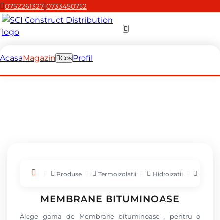
|
0752261327
0733450752
Acasa
Magazin
Profil
Cos
Produse
Termoizolatii
Hidroizatii
Membr
MEMBRANE BITUMINOASE
Alege gama de Membrane bituminoase , pentru o