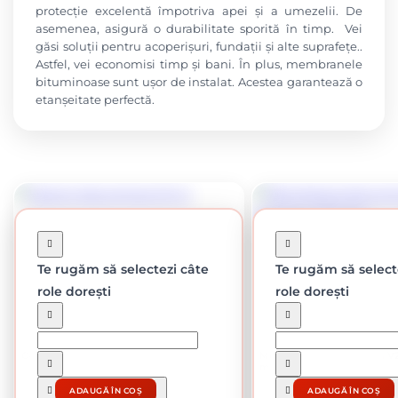
protecție excelentă împotriva apei și a umezelii. De
asemenea, asigură o durabilitate sporită în timp. Vei
găsi soluții pentru acoperișuri, fundații și alte suprafețe..
Astfel, vei economisi timp și bani. În plus, membranele
bituminoase sunt ușor de instalat. Acestea garantează o
etanșeitate perfectă.
Te rugăm să selectezi câte
Te rugăm să select
role dorești
role dorești
În stoc
În stoc
Carton bituminos 10 m
Membrana bituminoasa V2,
mp
-15%
-19%
66.92 lei / buc
217 lei / b
ADAUGĂ ÎN COȘ
ADAUGĂ ÎN COȘ