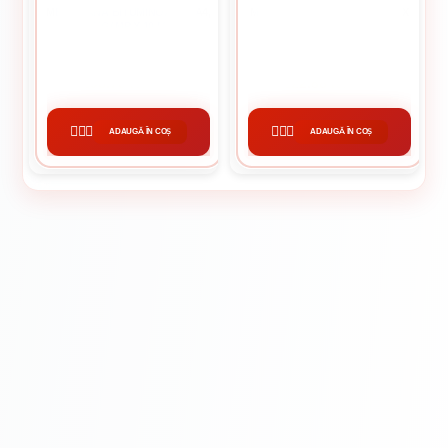
MEMBRANA BITUMINOASA PA4,
MEMBRANA CRAMPONATA 2 X
4 KG/ MP X 10 MP
20 M
195.75 lei / buc
222.88 lei / buc
ADAUGĂ ÎN COȘ
ADAUGĂ ÎN COȘ
CUMPĂRĂ
CUMPĂRĂ