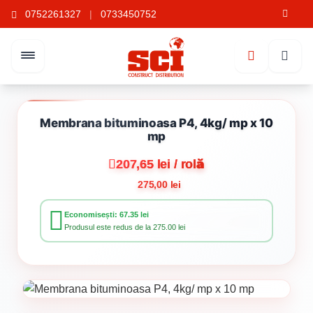
0752261327
|
0733450752
Membrana bituminoasa P4, 4kg/ mp x 10
mp
207,65 lei / rolă
275,00 lei
Economisești: 67.35 lei
Produsul este redus de la 275.00 lei