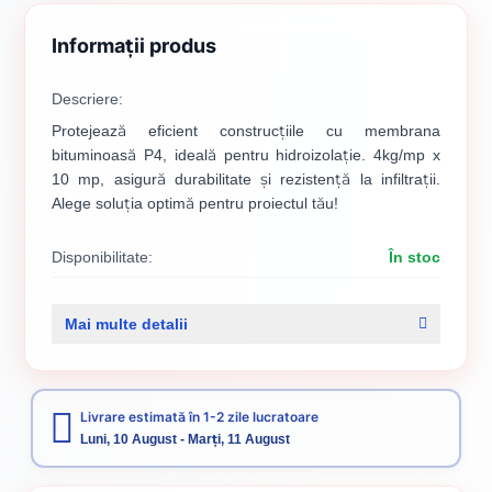
Informații produs
Descriere:
Protejează eficient construcțiile cu membrana
bituminoasă P4, ideală pentru hidroizolație. 4kg/mp x
10 mp, asigură durabilitate și rezistență la infiltrații.
Alege soluția optimă pentru proiectul tău!
Disponibilitate:
În stoc
Cod produs:
00000496
Mai multe detalii
Categorii:
Membrane bituminoase
Hidroizolații
Livrare estimată în 1-2 zile lucratoare
Luni, 10 August - Marți, 11 August