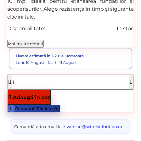
10 mp, ideală pentru etanșarea fundațiilor și
acoperișurilor. Alege rezistența în timp și siguranța
clădirii tale.
Disponibilitate:
În stoc
Cod produs:
00000490
Mai multe detalii
Categorii:
Membrane bituminoase
Hidroizolații
Livrare estimată în 1-2 zile lucratoare
Luni, 10 August - Marți, 11 August
Adaugă în coș
Comandă Telefonică
Comandă prin email la:
e-vanzari@sci-distribution.ro