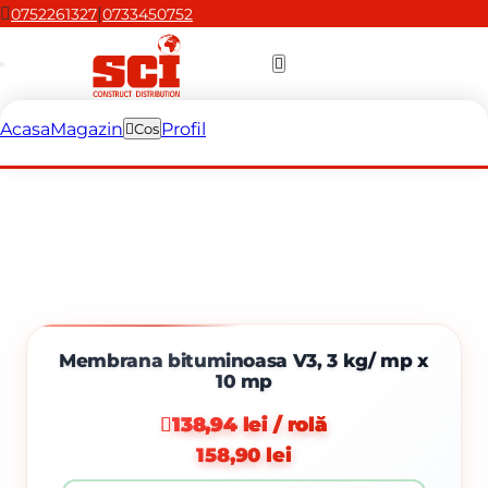
|
0752261327
0733450752
Acasa
Magazin
Profil
Cos
Membrana bituminoasa V3, 3 kg/ mp x
10 mp
138,94 lei / rolă
158,90 lei