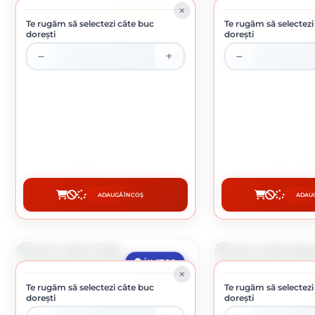
Te rugăm să selectezi câte buc
Te rugăm să selectezi
dorești
dorești
FOARFECA PENTRU TABLA
FURCA GRI CARB
38.26 lei / buc
29.24 lei
ADAUGĂ ÎN COȘ
ADAUG
CUMPĂRĂ
CUMP
ÎN STOC
Te rugăm să selectezi câte buc
Te rugăm să selectezi
dorești
dorești