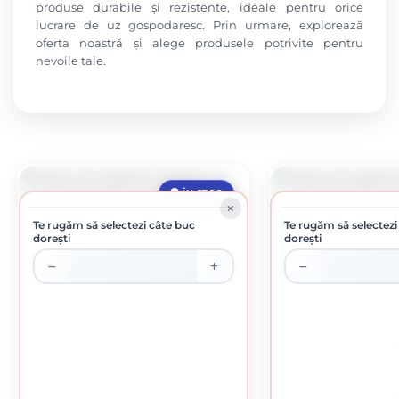
produse durabile și rezistente, ideale pentru orice
lucrare de uz gospodaresc. Prin urmare, explorează
oferta noastră și alege produsele potrivite pentru
nevoile tale.
ÎN STOC
Te rugăm să selectezi câte buc
Te rugăm să selectezi
dorești
dorești
GRATAR DE GRADINA 70X50 CM
GRATAR DE GRADI
424.56 lei / buc
106.68 le