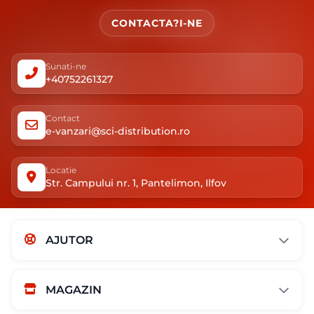
CONTACTA?I-NE
Sunati-ne
+40752261327
Contact
e-vanzari@sci-distribution.ro
Locatie
Str. Campului nr. 1, Pantelimon, Ilfov
AJUTOR
MAGAZIN