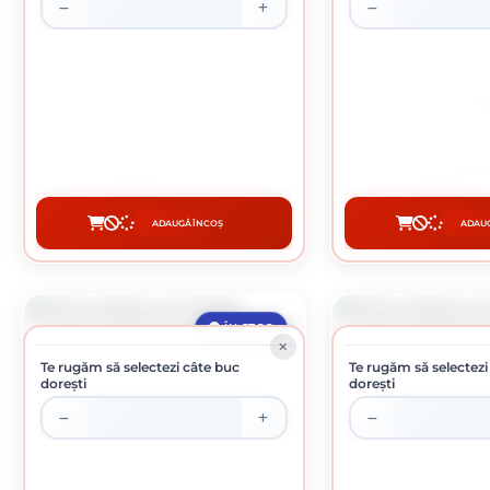
GHEM RAFIE 100GR
GHEM RAFIE
4.62 lei / buc
4.58 lei
ADAUGĂ ÎN COȘ
ADAUG
CUMPĂRĂ
CUMP
ÎN STOC
Te rugăm să selectezi câte buc
Te rugăm să selectezi
dorești
dorești