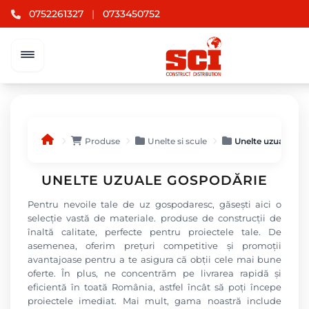
0752261327
|
0733450752
Produse
Unelte si scule
Unelte uzuale gos
UNELTE UZUALE GOSPODĂRIE
Pentru nevoile tale de uz gospodaresc, găsești aici o
selecție vastă de materiale. produse de construcții de
înaltă calitate, perfecte pentru proiectele tale. De
asemenea, oferim prețuri competitive și promoții
avantajoase pentru a te asigura că obții cele mai bune
oferte. În plus, ne concentrăm pe livrarea rapidă și
eficientă în toată România, astfel încât să poți începe
proiectele imediat. Mai mult, gama noastră include