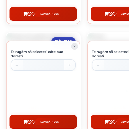
ADAUGĂ ÎN COȘ
ADAUG
CUMPĂRĂ
CUMP
ÎN STOC
Te rugăm să selectezi câte buc
Te rugăm să selectezi
dorești
dorești
GRATAR DE GRADINA 60X40 CM
CRET
199.73 lei / buc
11.63 lei
ADAUGĂ ÎN COȘ
ADAUG
CUMPĂRĂ
CUMP