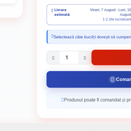
Livrare
Vineri, 7 August - Luni, 1
estimată
Augus
1-2 zile lucratoar
Selectează câte bucăți dorești să cumper
Coman
Produsul poate fi comandat și pri