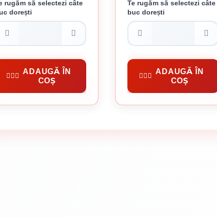
e rugăm să selectezi câte
Te rugăm să selectezi câte
uc dorești
buc dorești
ZME PROTECTIE DIN PVC
CIOCAN MECANIC 1.5 K
43 lei / buc
54.29 lei / buc
elte Uzuale Gospodărie
Unelte Uzuale Gospodărie
ADAUGĂ ÎN
ADAUGĂ ÎN
COȘ
COȘ
CUMPĂRĂ
CUMPĂRĂ