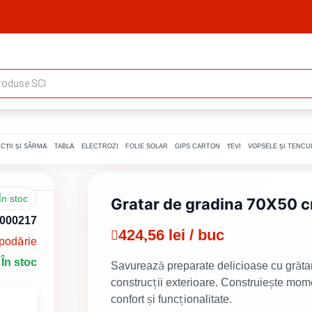
CȚII ȘI SÂRMĂ
TABLĂ
ELECTROZI
FOLIE SOLAR
GIPS CARTON
ȚEVI
VOPSELE ȘI TENCUI
În stoc
Gratar de gradina 70X50 
000217
424,56 lei / buc
podărie
În stoc
Savurează preparate delicioase cu grăta
construcții exterioare. Construiește mom
confort și funcționalitate.