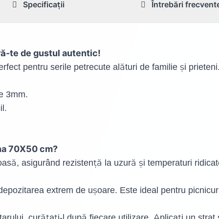
Specificații
Întrebări frecvent
ă-te de gustul autentic!
rfect pentru serile petrecute alături de familie și priete
de 3mm.
l.
dina 70X50 cm?
oasă, asigurând rezistență la uzură și temperaturi ridica
 depozitarea extrem de ușoare. Este ideal pentru picnicuri
rului, curățați-l după fiecare utilizare. Aplicați un strat