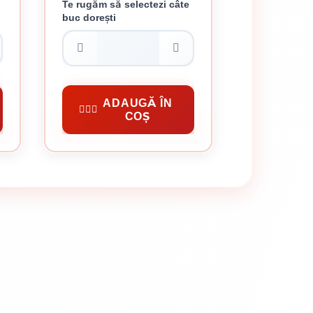
Te rugăm să selectezi câte
buc dorești
G
CIOCAN MECANIC 1 KG
34.73 lei / buc
Unelte Uzuale Gospodărie
ADAUGĂ ÎN
COȘ
CUMPĂRĂ