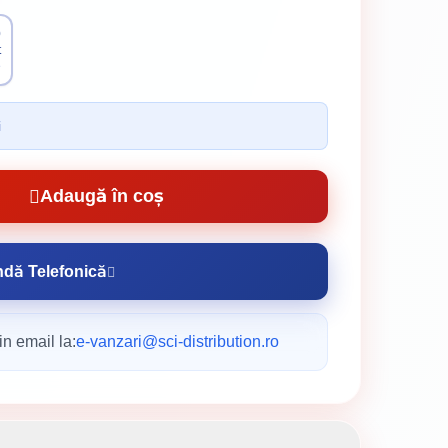
0
t
e
i
Adaugă în coș
dă Telefonică
n email la:
e-vanzari@sci-distribution.ro