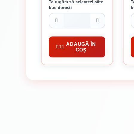
Te rugăm să selectezi câte
T
buc dorești
b
CIOCAN MECANIC 5 KG
CI
162.49 lei / buc
Unelte Uzuale Gospodărie
Un
ADAUGĂ ÎN
COȘ
CUMPĂRĂ