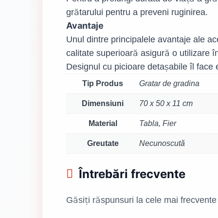
grătarului pentru a preveni ruginirea.
Avantaje
Unul dintre principalele avantaje ale a
calitate superioară asigură o utilizare 
Designul cu picioare detașabile îl face 
Tip Produs
Gratar de gradina
Dimensiuni
70 x 50 x 11 cm
Material
Tabla, Fier
Greutate
Necunoscută
Întrebări frecvente
Găsiți răspunsuri la cele mai frecvente