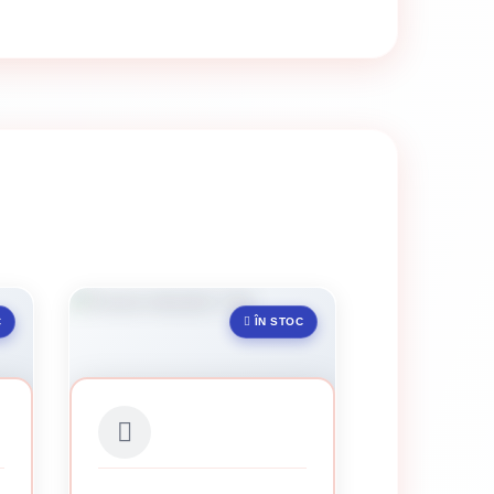
C
ÎN STOC