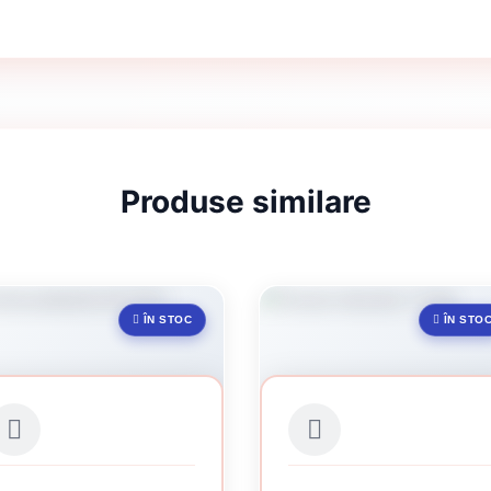
Produse similare
ÎN STOC
ÎN STO