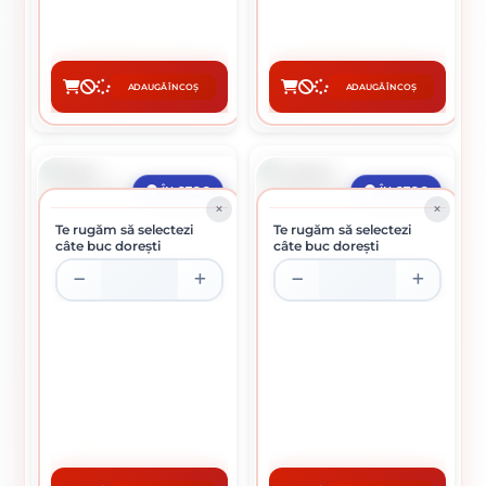
12.91 lei / buc
32.22 lei / buc
ADAUGĂ ÎN COȘ
ADAUGĂ ÎN COȘ
CUMPĂRĂ
CUMPĂRĂ
ÎN STOC
ÎN STOC
Te rugăm să selectezi
Te rugăm să selectezi
câte buc dorești
câte buc dorești
SAPA
LOPATA
25.26 lei / buc
17.21 lei / buc