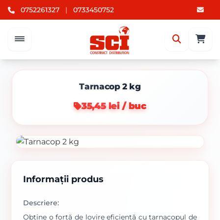
0752261327
|
0733450752
Tarnacop 2 kg
35,45 lei / buc
Informații produs
Descriere:
Obține o forță de lovire eficientă cu tarnacopul de