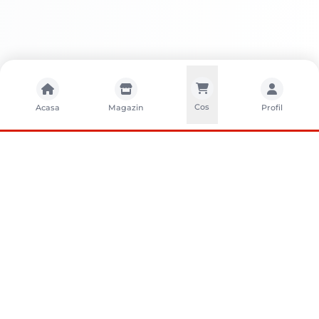
Cos
Acasa
Magazin
Profil
CONTACTA?I-NE
Sunati-ne
+40752261327