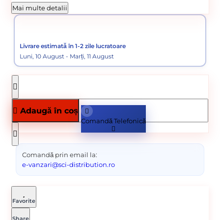
Cod produs:
1145
Mai multe detalii
Categorii:
Unelte uzuale gospodărie
Unelte si scule
Livrare estimată în 1-2 zile lucratoare
Luni, 10 August - Marți, 11 August
Adaugă în coș
Comandă Telefonică
Comandă prin email la:
e-vanzari@sci-distribution.ro
Favorite
Share