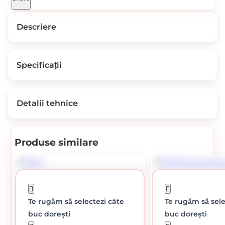
Descriere
Mod de ambalare: Bucata.
Specificații
Foarfeca special conceputa;pentru taierea foilor metalice.
Lungime: 250 mm
Greutate
1,0 kg
Detalii tehnice
Detalii tehnice
Produse similare
Detalii disponibile în curând
În pregătire
Te rugăm să selectezi câte
Te rugăm să sele
buc dorești
buc dorești