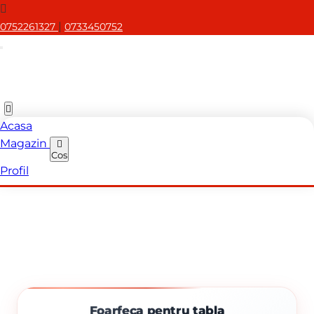
|
0752261327
0733450752
Acasa
Magazin
Cos
Profil
Foarfeca pentru tabla