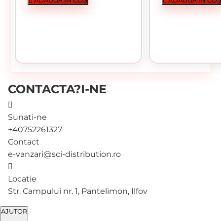
34.17 lei / buc
32.22 lei
CUMPĂRĂ
CUMPĂRĂ
CONTACTA?I-NE
Sunati-ne
+40752261327
Contact
e-vanzari@sci-distribution.ro
În stoc
În stoc
Locatie
Str. Campului nr. 1, Pantelimon, Ilfov
AJUTOR