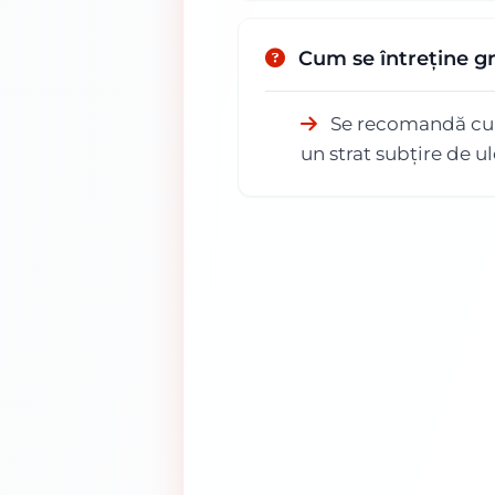
Cum se întreține g
Se recomandă curăț
un strat subțire de u