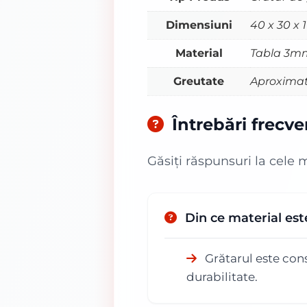
Dimensiuni
40 x 30 x 
Material
Tabla 3m
Greutate
Aproximat
Întrebări frecv
Găsiți răspunsuri la cele 
Din ce material est
Grătarul este cons
durabilitate.