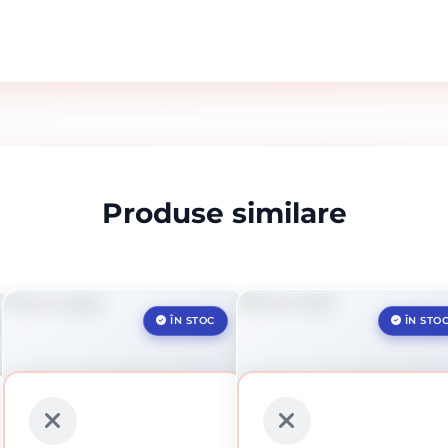
Produse similare
ÎN STOC
ÎN STO