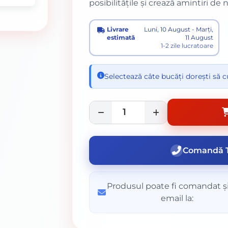
posibilitățile și crează amintiri de 
Livrare
Luni, 10 August - Marți,
estimată
11 August
1-2 zile lucratoare
Selectează câte bucăți dorești să 
Comandă T
Produsul poate fi comandat și
email la: