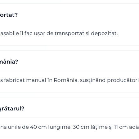
portat?
așabile îl fac ușor de transportat și depozitat.
omânia?
s fabricat manual în România, susținând producătorii 
grătarul?
nsiunile de 40 cm lungime, 30 cm lățime și 11 cm ad