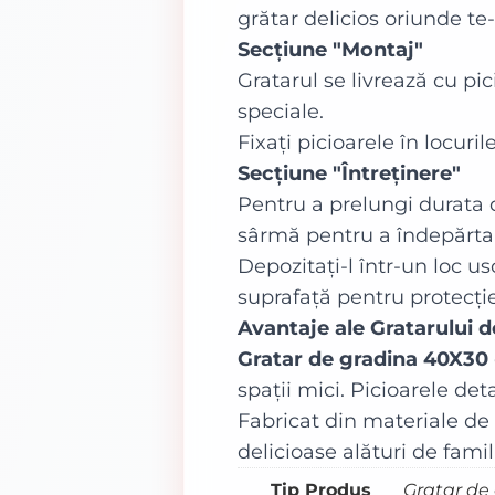
grătar delicios oriunde te-
Secțiune "Montaj"
Gratarul se livrează cu pi
speciale.
Fixați picioarele în locuril
Secțiune "Întreținere"
Pentru a prelungi durata de
sârmă pentru a îndepărta
Depozitați-l într-un loc us
suprafață pentru protecție
Avantaje ale Gratarului 
Gratar de gradina 40X30
spații mici. Picioarele det
Fabricat din materiale de 
delicioase alături de famili
Tip Produs
Gratar de