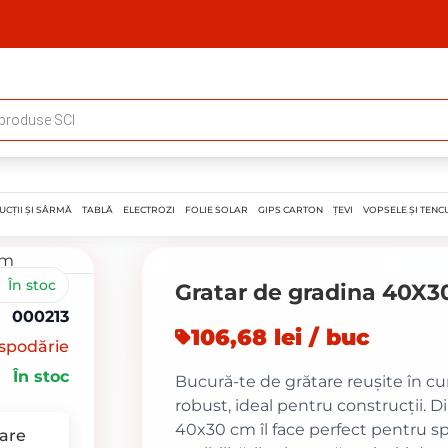
UCȚII ȘI SÂRMĂ
TABLĂ
ELECTROZI
FOLIE SOLAR
GIPS CARTON
ȚEVI
VOPSELE ȘI TENCU
În stoc
Gratar de gradina 40X3
000213
106,68 lei / buc
spodărie
În stoc
Bucură-te de grătare reușite în cu
robust, ideal pentru construcții
40x30 cm îl face perfect pentru sp
are