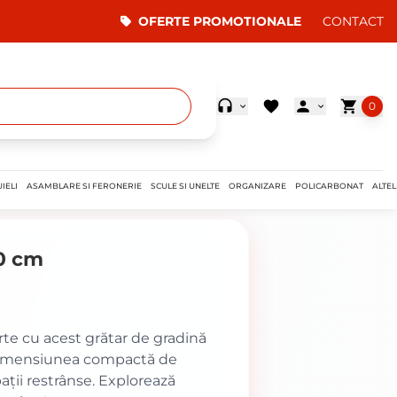
OFERTE PROMOTIONALE
CONTACT
0
IELI
ASAMBLARE SI FERONERIE
SCULE SI UNELTE
ORGANIZARE
POLICARBONAT
ALTEL
0 cm
rte cu acest grătar de gradină
. Dimensiunea compactă de
ații restrânse. Explorează