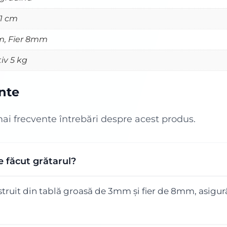
11 cm
m, Fier 8mm
iv 5 kg
ente
mai frecvente întrebări despre acest produs.
e făcut grătarul?
truit din tablă groasă de 3mm și fier de 8mm, asigurâ