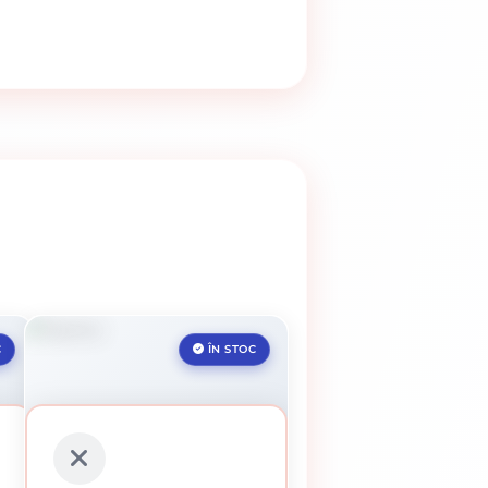
C
ÎN STOC