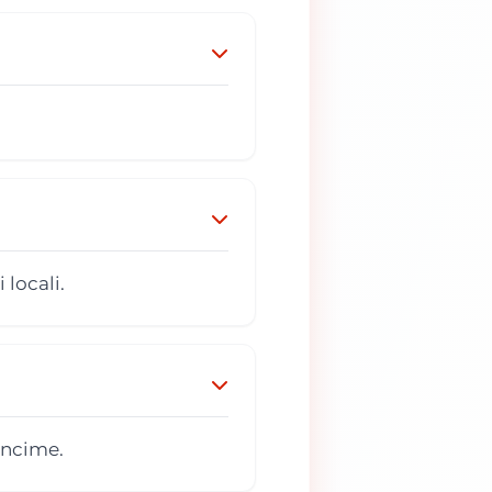
locali.
âncime.