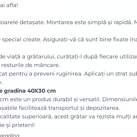
ai afla!
cioarele detașate. Montarea este simplă și rapidă.
e special create. Asigurați-vă că sunt bine fixate în
 viață a grătarului, curățați-l după fiecare utilizar
 resturile de mâncare.
cat pentru a preveni ruginirea. Aplicați un strat su
.
de gradina 40X30 cm
cm este un produs durabil și versatil. Dimensiunile
așabile facilitează transportul și depozitarea.
calitate superioară, acest grătar va rezista mulți 
e și prieteni!
 gradina