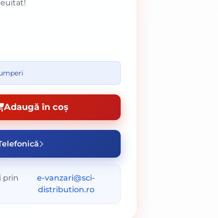
neuitat!
cumperi
Adaugă în coș
elefonică
 prin
e-vanzari@sci-
distribution.ro