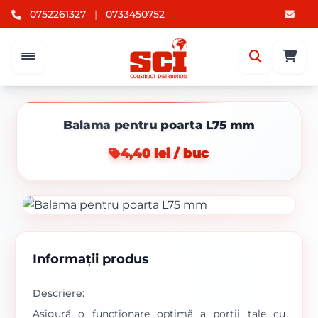
0752261327
|
0733450752
Balama pentru poarta L75 mm
4,40 lei / buc
Informații produs
Descriere:
Asigură o funcționare optimă a porții tale cu