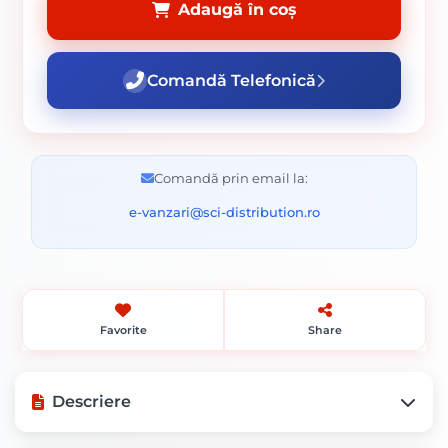
Adaugă în coș
Comandă Telefonică
Comandă prin email la:
e-vanzari@sci-distribution.ro
Favorite
Share
Descriere