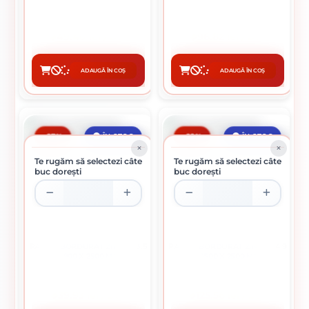
49.40 lei / buc
96.82 lei / buc
ADAUGĂ ÎN COȘ
ADAUGĂ ÎN COȘ
CUMPĂRĂ
CUMPĂRĂ
-27%
-22%
ÎN STOC
ÎN STOC
Te rugăm să selectezi câte
Te rugăm să selectezi câte
buc dorești
buc dorești
PANOU BORDURAT ZINCAT 3.5
PANOU BORDURAT ZINCAT 4.9
X 900 X 2500 MM
X 1500 X 2500 MM
39.93 lei / buc
125.56 lei / buc