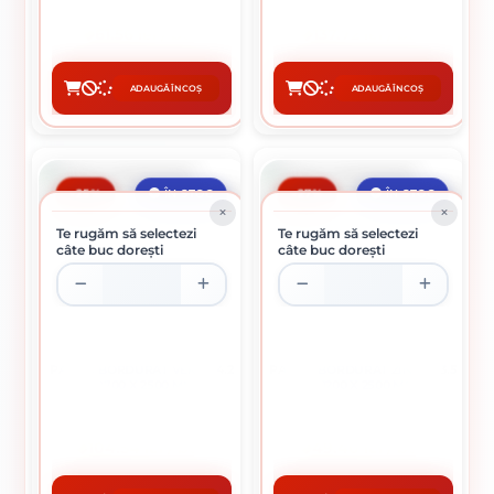
61.56 lei / buc
137.72 lei / buc
ADAUGĂ ÎN COȘ
ADAUGĂ ÎN COȘ
CUMPĂRĂ
CUMPĂRĂ
-25%
-27%
ÎN STOC
ÎN STOC
Te rugăm să selectezi
Te rugăm să selectezi
câte buc dorești
câte buc dorești
PANOU BORDURAT VERDE 4.2
PANOU BORDURAT ZINCAT 3.5
X 1700 X 2500 MM
X 1200 X 2500 MM
104.54 lei / buc
49.40 lei / buc