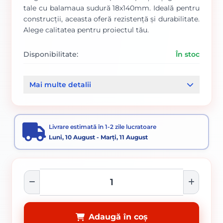
tale cu balamaua sudură 18x140mm. Ideală pentru
construcții, aceasta oferă rezistență și durabilitate.
Alege calitatea pentru proiectul tău.
Disponibilitate:
În stoc
Cod produs:
00000143
Mai multe detalii
Categorii:
Balamale
Stâlpi gard și accesorii
Panouri plase bordurate si plase gard
Livrare estimată în 1-2 zile lucratoare
Luni, 10 August - Marți, 11 August
Adaugă în coș