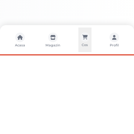
Cos
Acasa
Magazin
Profil
CONTACTA?I-NE
Sunati-ne
+40752261327