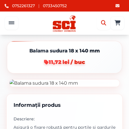
0752261327
|
0733450752
Balama sudura 18 x 140 mm
11,72 lei / buc
Informații produs
Descriere:
Asigură o fixare robustă pentru porțile și gardurile