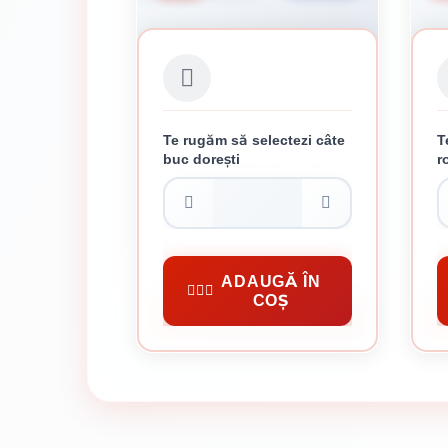
Te rugăm să selectezi câte
T
buc dorești
r
PANOU BORDURAT ZINCAT
4.2 X 2000 X 2500 MM
116.26 lei / buc
Panou Bordurat Zincat 4.2
Pa
ADAUGĂ ÎN
COȘ
CUMPĂRĂ