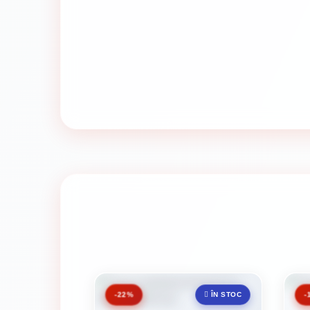
-22%
-
ÎN STOC