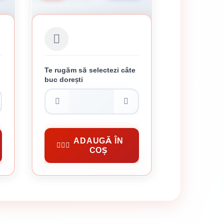
Te rugăm să selectezi câte
buc dorești
AT
PANOU BORDURAT ZINCAT
3.8 X 1500 X 2500 MM
75.72 lei / buc
Panou Bordurat Zincat 3.8
ADAUGĂ ÎN
COȘ
CUMPĂRĂ