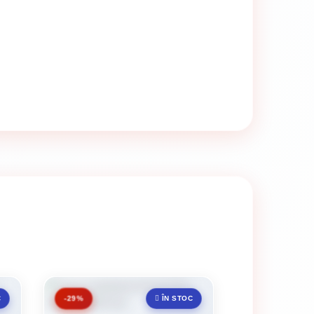
-29%
C
ÎN STOC