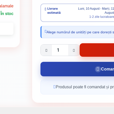
alamale
Livrare
Luni, 10 August - Marți, 1
estimată
Augus
În stoc
1-2 zile lucratoar
Alege numărul de unități pe care dorești 
Coman
Produsul poate fi comandat și pri