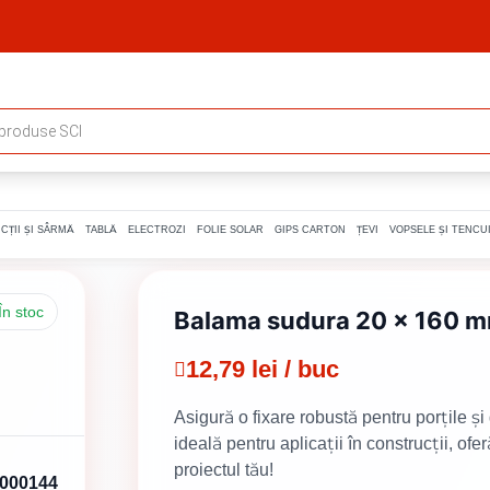
CȚII ȘI SÂRMĂ
TABLĂ
ELECTROZI
FOLIE SOLAR
GIPS CARTON
ȚEVI
VOPSELE ȘI TENCUI
În stoc
Balama sudura 20 x 160 
12,79 lei / buc
Asigură o fixare robustă pentru porțile ș
ideală pentru aplicații în construcții, ofe
proiectul tău!
000144