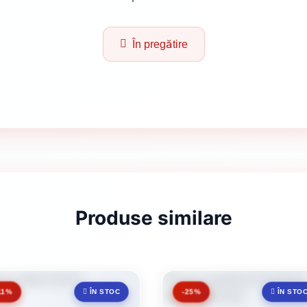
În pregătire
Produse similare
11%
-25%
ÎN STOC
ÎN STO