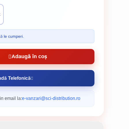
1
t
e
să le cumperi.
Adaugă în coș
dă Telefonică
n email la:
e-vanzari@sci-distribution.ro