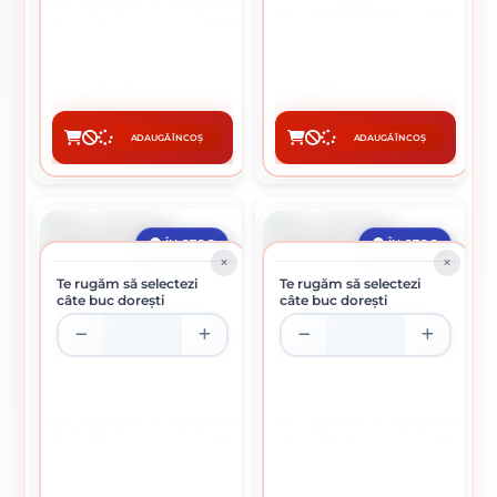
DISC DEBITARE KLINGSPOR, A
36 R SUPRA, 230 X 2,5 X 22,23
24 EXTRA, 125 X 2,5 X 22,23 MM
MM
6.02 lei / buc
14.94 lei / buc
ADAUGĂ ÎN COȘ
ADAUGĂ ÎN COȘ
CUMPĂRĂ
CUMPĂRĂ
ÎN STOC
ÎN STOC
Te rugăm să selectezi
Te rugăm să selectezi
câte buc dorești
câte buc dorești
DISC DEBITARE KLINGSPOR, A
DISC DEBITARE KLINGSPOR, A
24 EXTRA, 115 X 2,5 X 22,23 MM
24 EXTRA, 180 X 2 X 22,23 MM