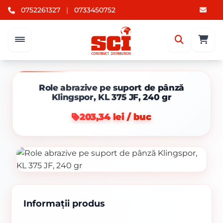
0752261327
|
0733450752
Role abrazive pe suport de pânză
Klingspor, KL 375 JF, 240 gr
203,34 lei / buc
Informații produs