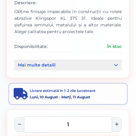
Descriere:
Obține finisaje impecabile în construcții cu rolele
abrazive Klingspor KL 375 JF. Ideale pentru
șlefuirea lemnului, metalului și a altor materiale.
Alege calitatea pentru proiectele tale.
Disponibilitate:
În stoc
Cod produs:
1014/ 266561
Mai multe detalii
Categorii:
Role abrazive Klingspor
Accesorii pentru tăiere, degroșare și periere
Livrare estimată în 1-2 zile lucratoare
Luni, 10 August - Marți, 11 August