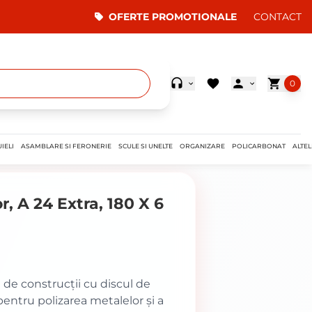
OFERTE PROMOTIONALE
CONTACT
0
IELI
ASAMBLARE SI FERONERIE
SCULE SI UNELTE
ORGANIZARE
POLICARBONAT
ALTEL
r, A 24 Extra, 180 X 6
e de construcții cu discul de
pentru polizarea metalelor și a