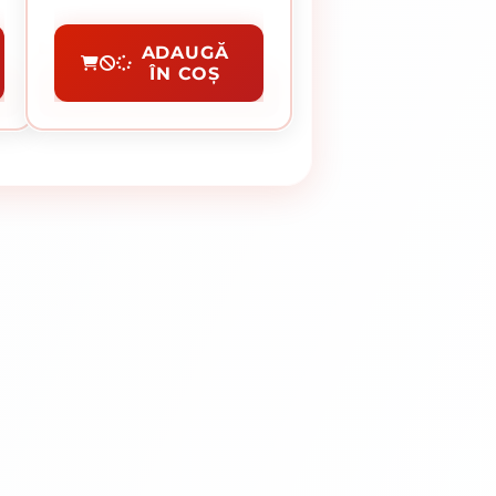
Disc Debitare Si Polizare
ADAUGĂ
ÎN COȘ
CUMPĂRĂ