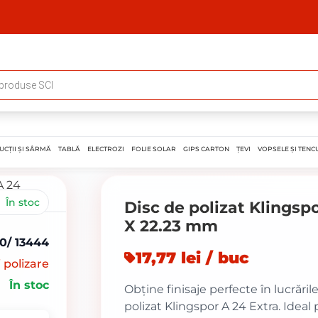
UCȚII ȘI SÂRMĂ
TABLĂ
ELECTROZI
FOLIE SOLAR
GIPS CARTON
ȚEVI
VOPSELE ȘI TENCU
În stoc
Disc de polizat Klingspo
X 22.23 mm
10/ 13444
17,77 lei / buc
 polizare
În stoc
Obține finisaje perfecte în lucrăril
polizat Klingspor A 24 Extra. Ideal 