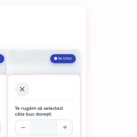
C
ÎN STOC
Te rugăm să selectezi
câte buc dorești
DISC DE POLIZAT
KLINGSPOR, A 24 EXTRA,
115 X 6 X 22,23 MM
8.76 lei / buc