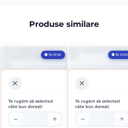
Produse similare
ÎN STOC
ÎN STO
Te rugăm să selectezi
Te rugăm să selectezi
câte buc dorești
câte buc dorești
DISC DEBITARE
DISC DIAMANTAT
KLINGSPOR, A 46 TZ
CONTINUU D115
SPECIAL, 230 X 1,9 X 22,23
13.95 lei / buc
12.36 lei / buc
MM