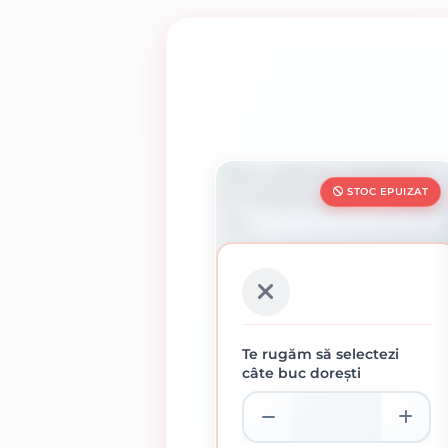
STOC EPUIZAT
Te rugăm să selectezi
câte buc dorești
DISC DEBITARE
KLINGSPOR, A 36 TZ
SPECIAL, 180 X 2 X 22.23
15.91 lei / buc
MM