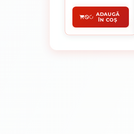
Disc Debitare Si Polizare
ADAUGĂ
ÎN COȘ
CUMPĂRĂ