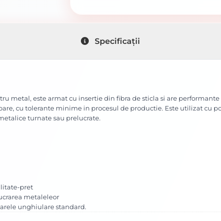
Specificații
tru metal, este armat cu insertie din fibra de sticla si are performant
oare, cu tolerante minime in procesul de productie. Este utilizat cu po
metalice turnate sau prelucrate.
litate-pret
lucrarea metaleleor
zoarele unghiulare standard.