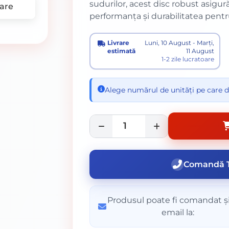
sudurilor, acest disc robust asigur
are
performanța și durabilitatea pentru
Livrare
Luni, 10 August - Marți,
estimată
11 August
1-2 zile lucratoare
Alege numărul de unități pe care d
Comandă T
Produsul poate fi comandat și
email la: