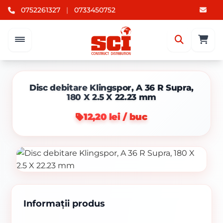
0752261327
|
0733450752
Disc debitare Klingspor, A 36 R Supra,
180 X 2.5 X 22.23 mm
12,20 lei / buc
Informații produs