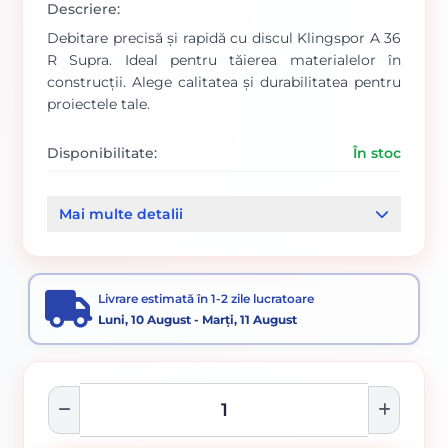
Descriere:
Debitare precisă și rapidă cu discul Klingspor A 36
R Supra. Ideal pentru tăierea materialelor în
construcții. Alege calitatea și durabilitatea pentru
proiectele tale.
Disponibilitate:
În stoc
Cod produs:
288/ 123209
Mai multe detalii
Categorii:
Disc debitare si polizare
Accesorii pentru tăiere, degroșare și periere
Livrare estimată în 1-2 zile lucratoare
Luni, 10 August - Marți, 11 August