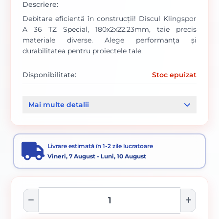
Descriere:
Debitare eficientă în construcții! Discul Klingspor
A 36 TZ Special, 180x2x22.23mm, taie precis
materiale diverse. Alege performanța și
durabilitatea pentru proiectele tale.
Disponibilitate:
Stoc epuizat
Cod produs:
907/ 136551
Mai multe detalii
Categorii:
Disc debitare si polizare
Accesorii pentru tăiere, degroșare și periere
Livrare estimată în 1-2 zile lucratoare
Vineri, 7 August - Luni, 10 August