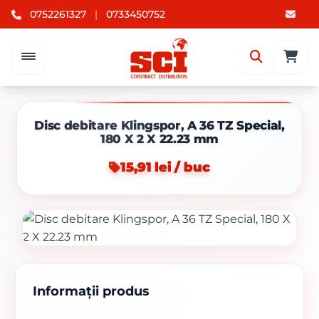
0752261327
|
0733450752
Disc debitare Klingspor, A 36 TZ Special,
180 X 2 X 22.23 mm
15,91 lei / buc
Informații produs