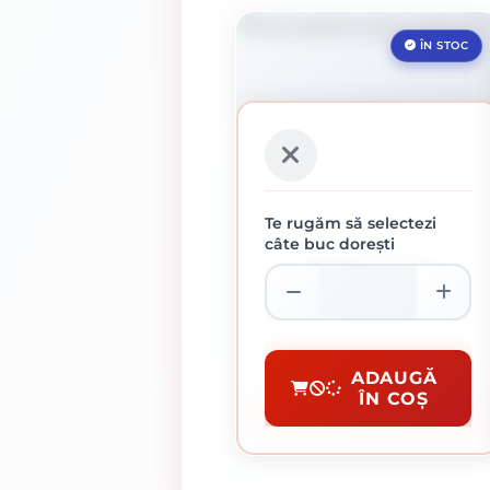
ÎN STOC
Te rugăm să selectezi
câte buc dorești
ROLA ABRAZIVA
GRANULATIE 180
108.27 lei / buc
Role Abrazive
ADAUGĂ
ÎN COȘ
CUMPĂRĂ