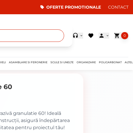
OFERTE PROMOTIONALE
CONTACT
0
IELI
ASAMBLARE SI FERONERIE
SCULE SI UNELTE
ORGANIZARE
POLICARBONAT
ALTEL
e 60
razivă granulatie 60! Ideală
nstrucții, asigură îndepărtarea
litatea pentru proiectul tău!