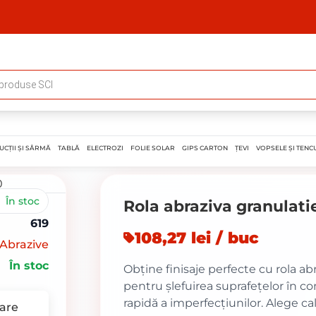
UCȚII ȘI SÂRMĂ
TABLĂ
ELECTROZI
FOLIE SOLAR
GIPS CARTON
ȚEVI
VOPSELE ȘI TENCU
În stoc
Rola abraziva granulati
619
108,27 lei / buc
 Abrazive
În stoc
Obține finisaje perfecte cu rola ab
pentru șlefuirea suprafețelor în co
rapidă a imperfecțiunilor. Alege ca
are