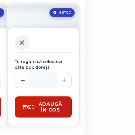
C
ÎN STOC
Te rugăm să selectezi
câte buc dorești
ROLA ABRAZIVA
GRANULATIE 400
108.27 lei / buc
Role Abrazive
ADAUGĂ
ÎN COȘ
CUMPĂRĂ