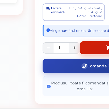
Livrare
Luni, 10 August - Marți,
estimată
11 August
1-2 zile lucratoare
Alege numărul de unități pe care d
Comandă T
Produsul poate fi comandat și
email la: