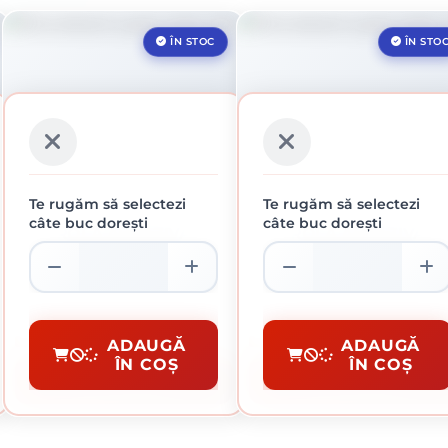
ÎN STOC
ÎN STO
Te rugăm să selectezi
Te rugăm să selectezi
câte buc dorești
câte buc dorești
ROLA ABRAZIVA
ROLA ABRAZIVA
GRANULATIE 150
GRANULATIE 240
108.27 lei / buc
108.27 lei / buc
Role Abrazive
Role Abrazive
ADAUGĂ
ADAUGĂ
ÎN COȘ
ÎN COȘ
CUMPĂRĂ
CUMPĂRĂ