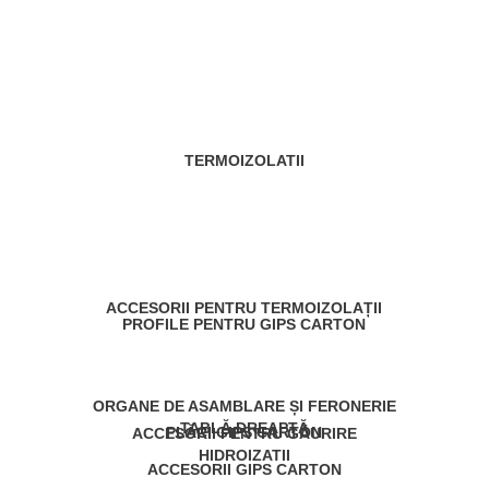
TERMOIZOLATII
ACCESORII PENTRU TERMOIZOLAȚII
PROFILE PENTRU GIPS CARTON
ORGANE DE ASAMBLARE ȘI FERONERIE
TABLĂ DREAPTĂ
PLĂCI GIPS CARTON
ACCESORII PENTRU GĂURIRE
HIDROIZATII
ACCESORII GIPS CARTON