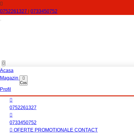
0752261327
|
0733450752
Acasa
Magazin
Cos
Profil
0752261327
0733450752
OFERTE PROMOTIONALE
CONTACT