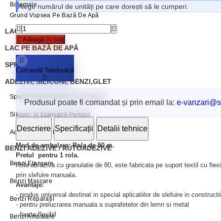
Balamale
Alege numărul de unități pe care dorești să le cumperi.
Grund Vopsea Pe Bază De Apă
LAC PE BAZĂ DE SOLVENT
Adaugă în coș
LAC PE BAZĂ DE APĂ
SPRAY VOPSEA
Comandă Telefonică
ADEZIVI, SILICONI, BENZI,GLET
Spumă Poliuretanică Și Accesorii
Produsul poate fi comandat și prin email la:
e-vanzari@sc
Siliconi Și Etansanti Penosil
Descriere
Specificații
Detalii tehnice
Adezivi Penosil
Mod de ambalare: Rola de 50 m
.
BENZI ADEZIVE / AUTOADEZIVE
Pretul pentru 1 rola
.
Benzi Etanșare
Rola abraziva cu granulatie de 80, este fabricata pe suport textil cu flexib
prin slefuire manuala.
Benzi Mascare
Avantaje:
- produs universal destinat in special aplicatiilor de slefuire in constructii
Benzi Reparații
- pentru prelucrarea manuala a suprafetelor din lemn si metal
- foarte flexibil
Benzi Ambalare