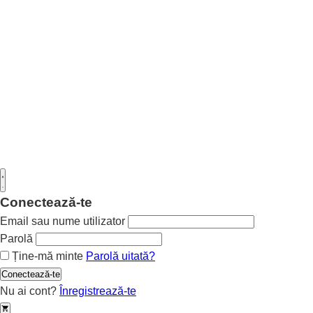
Conectează-te
Email sau nume utilizator
Parolă
Ține-mă minte
Parolă uitată?
Conectează-te
Nu ai cont?
Înregistrează-te