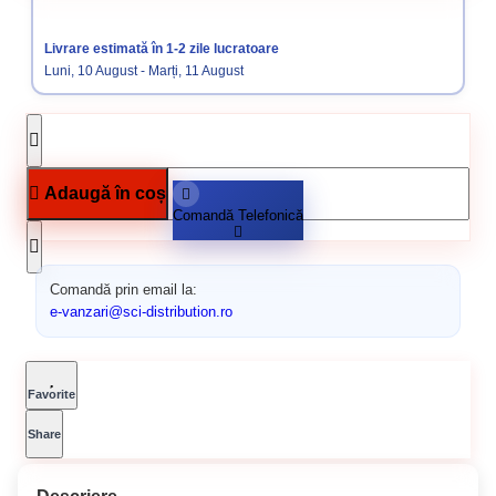
Role Abrazive
Role abrazive gr 40-400
Livrare estimată în 1-2 zile lucratoare
Luni, 10 August - Marți, 11 August
Adaugă în coș
Comandă Telefonică
Comandă prin email la:
e-vanzari@sci-distribution.ro
Favorite
Share