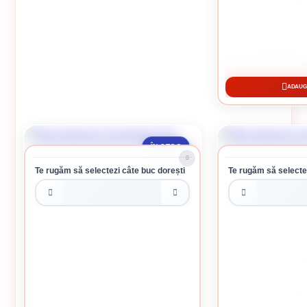
ROLA ABRAZIVA 
108.27 
CUM
ADAUGĂ
ÎN STOC
Te rugăm să selectezi câte buc dorești
Te rugăm să selecte
ROLA ABRAZIVA GRANULATIE 120
ROLA ABRAZIVA
108.27 lei / buc
110.86 