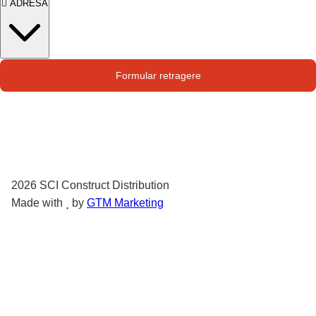
ADRESA
Str. Campului nr. 1
Formular retragere
Oras Pantelimon
2026
SCI Construct Distribution
Made with
by
GTM Marketing