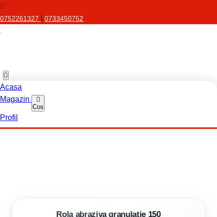
|
0752261327
0733450752
Acasa
Magazin
Cos
Profil
Rola abraziva granulatie 150