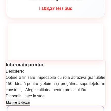
108,27 lei / buc
Informații produs
Descriere:
Obține o finisare impecabilă cu rola abrazivă granulatie
150! Ideală pentru șlefuirea și pregătirea suprafețelor în
construcții. Alege calitatea pentru proiectul tău.
Disponibilitate:
În stoc
Cod produs:
623
Mai multe detalii
Categorii: