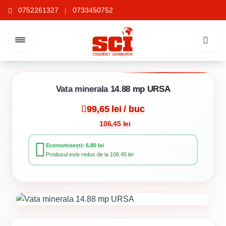
0752261327
|
0733450752
Vata minerala 14.88 mp URSA
99,65 lei / buc
106,45 lei
Economisești: 6.80 lei
Produsul este redus de la 106.45 lei