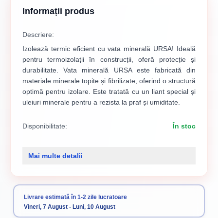
Informații produs
Descriere:
Izolează termic eficient cu vata minerală URSA! Ideală
pentru termoizolații în construcții, oferă protecție și
durabilitate. Vata minerală URSA este fabricată din
materiale minerale topite și fibrilizate, oferind o structură
optimă pentru izolare. Este tratată cu un liant special și
uleiuri minerale pentru a rezista la praf și umiditate.
Disponibilitate:
În stoc
Cod produs:
125
Mai multe detalii
Categorii:
Vată minerală
Termosistem
Livrare estimată în 1-2 zile lucratoare
Vineri, 7 August - Luni, 10 August