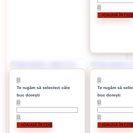
Coltar aluminiu + plasa 2.
ADAUGĂ ÎN COȘ
6 lei /
CUMPĂRĂ
Te rugăm să selectezi câte
Te rugăm să selec
buc dorești
buc dorești
Coltar aluminiu + plasa 2.5 m
Coltar aluminiu 2.5 m
ADAUGĂ ÎN COȘ
ADAUGĂ ÎN COȘ
5 lei / buc
În stoc
4.10 lei 