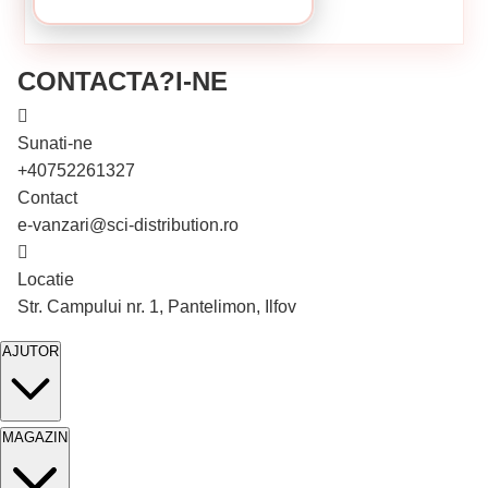
CONTACTA?I-NE
Sunati-ne
+40752261327
Contact
e-vanzari@sci-distribution.ro
Locatie
În stoc
Str. Campului nr. 1, Pantelimon, Ilfov
AJUTOR
MAGAZIN