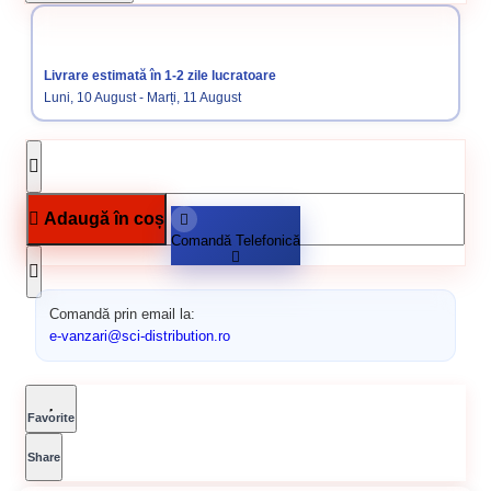
Categorii:
Coltari aluminiu & PVC
Termosistem
Livrare estimată în 1-2 zile lucratoare
Luni, 10 August - Marți, 11 August
Adaugă în coș
Comandă Telefonică
Comandă prin email la:
e-vanzari@sci-distribution.ro
Favorite
Share