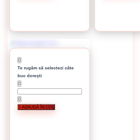
CUMPĂRĂ
CUMPĂRĂ
Te rugăm să selectezi câte
buc dorești
Coltar arcada 2.5 m
ADAUGĂ ÎN COȘ
În stoc
3.93 lei / buc
În stoc
CUMPĂRĂ