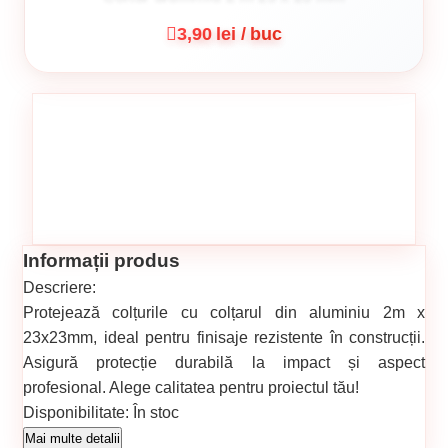
3,90 lei / buc
Informații produs
Descriere:
Protejează colțurile cu colțarul din aluminiu 2m x
23x23mm, ideal pentru finisaje rezistente în construcții.
Asigură protecție durabilă la impact și aspect
profesional. Alege calitatea pentru proiectul tău!
Disponibilitate:
În stoc
Cod produs:
221
Mai multe detalii