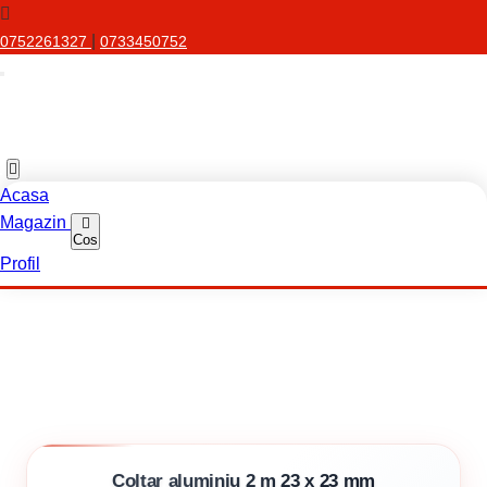
|
0752261327
0733450752
Acasa
Magazin
Cos
Profil
Coltar aluminiu 2 m 23 x 23 mm